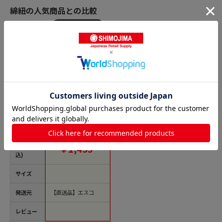
綿紐の人気商品との比較
商品名
エスコ EA628AT-3 φ1.
0x270mたこ糸(白) 1
個（ご注文単位1個）
【直送品】
価格(税
￥1,453
込)
サイズ
発送元
【直送品】エスコ
レビュー