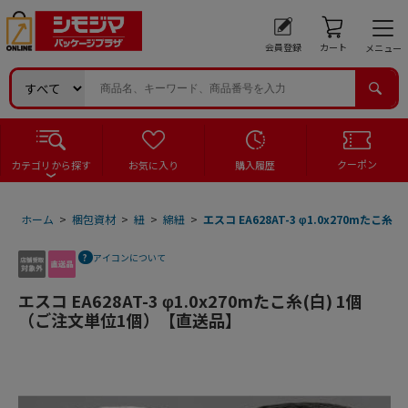
会員登録
カート
メニュー
クーポン
カテゴリから探す
お気に入り
購入履歴
ホーム
>
梱包資材
>
紐
>
綿紐
>
エスコ EA628AT-3 φ1.0x270mた
アイコンについて
エスコ EA628AT-3 φ1.0x270mたこ糸(白) 1個
（ご注文単位1個）【直送品】