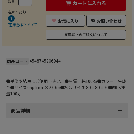
数量
カートに入れる
あり
在庫：
お気に入り
お問い合わせ
在庫数について
在庫以上のご注文について
4548745206944
商品コード
●補修や結束にご使用下さい。●材質…綿100％●カラー…生成
り●サイズ…φ1mm×270m●梱包サイズ:80×80×70●梱包重
量100g
商品詳細