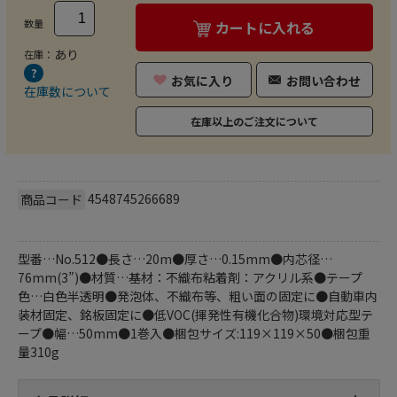
数量
カートに入れる
あり
在庫：
お気に入り
お問い合わせ
在庫数について
在庫以上のご注文について
4548745266689
商品コード
型番…No.512●長さ…20m●厚さ…0.15mm●内芯径…
76mm(3”)●材質…基材：不織布粘着剤：アクリル系●テープ
色…白色半透明●発泡体、不織布等、粗い面の固定に●自動車内
装材固定、銘板固定に●低VOC(揮発性有機化合物)環境対応型テ
ープ●幅…50mm●1巻入●梱包サイズ:119×119×50●梱包重
量310g