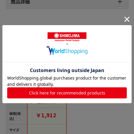
商品詳細
強力両面テープの人気商品との比較
商品名
エスコ EA944MD-95 5
0mmx20m両面テー
プ・強力(プラスチッ
ク用) 1個（ご注文単
位1個）【直送品】
価格(税
￥1,912
込)
サイズ