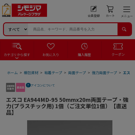
会員登録
カート
メニュー
クーポン
カテゴリから探す
お気に入り
購入履歴
ホーム
>
梱包資材
>
粘着テープ
>
両面テープ
>
強力両面テープ
>
エスコ 
アイコンについて
エスコ EA944MD-95 50mmx20m両面テープ・強
力(プラスチック用) 1個（ご注文単位1個）【直送
品】