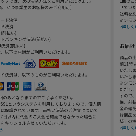
ョップでは、次の決済方法をご利用いただけます。
1回のご
員、かつ事業主のお客様のみご利用可)
せてい
送料を
カード決済
※シモジ
ード決済
>詳しく
(前払い)
トバンキング決済(前払い)
お届け
決済(前払い)
は、以下の店舗がご利用いただけます。
商品の
前11
いたし
ード決済は、以下のものがご利用いただけます。
いたし
※シモジ
ただし
すので
1回のみとなりますのでご了承ください。
尚、前
SSLというシステムを利用しておりますので、個人情
金の確
報は保護されています。前払い決済のご注文について
は商品
り7日以内に代金のご入金を確認できなかった場合に
域」の
文をキャンセルさせていただきます。
>詳しく
ら