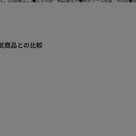
。(切取線なし)●文字内容…納品書在中●表示シール枚数…400枚●厚
気商品との比較