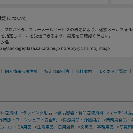
設定について
ル、プロバイダ、フリーメールサービスの設定により、迷惑メールフォル
ンを指定しメールを受信できるよう、設定をご確認ください。
イン名
p @packageplaza.sakura.ne.jp noreply@c.shimojima.jp
個人情報保護方針
特定商取引法
会社案内
よくあるご質問
>
梱包資材
>
ラッピング用品
>
食品容器・食品包装資材
>
キッチン用
作業服・ワークウェア・安全靴
>
医療用品・介護用品
>
業務用食品・
パソコン・OA用品
>
生活用品・日用雑貨
>
文房具・事務用品
>
研究開