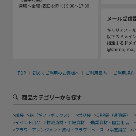
月曜～金曜 (祝日を除く) 9:00～17:00
メール受信
キャリアメー
以下のドメイ
指定するドメ
@shimojima.j
TOP
初めてご利用のお客様へ
ご利用案内
ご利用規約
商品カテゴリーから探す
>
紙袋
>
箱（ギフトボックス）
>
ポリ袋
>
OPP袋（透明袋）
>
イベント用品
>
物流資材・工場資材
>
農業資材・園芸用品
>
>
フラワーアレンジメント資材・フラワーベース
>
手芸用品
>