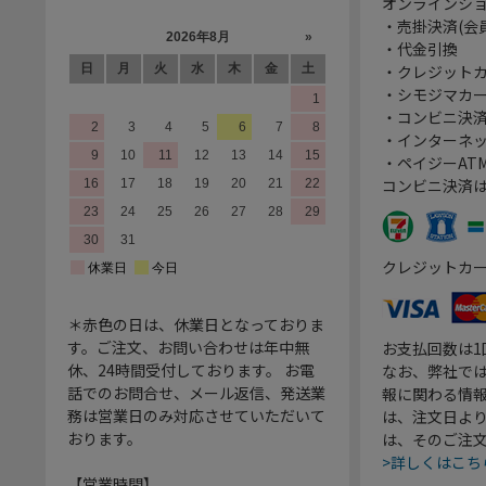
オンラインシ
・売掛決済(会
・代金引換
・クレジット
・シモジマカ
・コンビニ決済
・インターネッ
・ペイジーATM
コンビニ決済
クレジットカ
＊赤色の日は、休業日となっておりま
す。ご注文、お問い合わせは年中無
お支払回数は
休、24時間受付しております。 お電
なお、弊社では
話でのお問合せ、メール返信、発送業
報に関わる情
務は営業日のみ対応させていただいて
は、注文日よ
おります。
は、そのご注
>詳しくはこち
【営業時間】