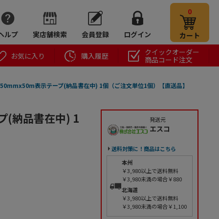
0
ヘルプ
実店舗検索
会員登録
ログイン
カート
クイックオーダー
お気に入り
購入履歴
商品コード注文
-25 50mmx50m表示テープ(納品書在中) 1個（ご注文単位1個）【直送品】
ープ(納品書在中) 1
発送元
エスコ
送料対策に！商品はこちら
本州
￥3,980以上で送料無料
￥3,980未満の場合￥880
北海道
￥3,980以上で送料無料
￥3,980未満の場合￥1,100