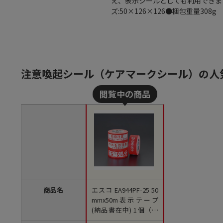
え、表示シールとしても利用できます
ズ:50×126×126●梱包重量308g
注意喚起シール（ケアマークシール）の人
商品名
エスコ EA944PF-25 50
mmx50m表示テープ
(納品書在中) 1個（ご
注文単位1個）【直送