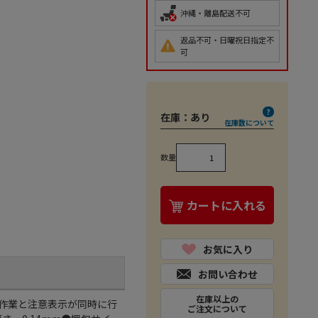
沖縄・離島配送不可
返品不可・日曜祝日指定不
可
在庫：
あり
在庫数について
数量
カートに入れる
お気に入り
お問い合わせ
在庫以上の
包作業と注意表示が同時に行
ご注文について