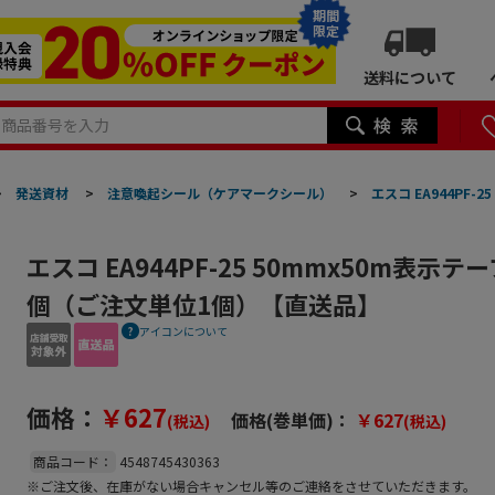
期間
限定
送料について
>
発送資材
>
注意喚起シール（ケアマークシール）
>
エスコ EA944PF
エスコ EA944PF-25 50mmx50m表示テ
個（ご注文単位1個）【直送品】
アイコンについて
価格：
￥627
価格(巻単価)：
￥627
(税込)
(税込)
商品コード：
4548745430363
※ご注文後、在庫がない場合キャンセル等のご連絡をさせていただきます。