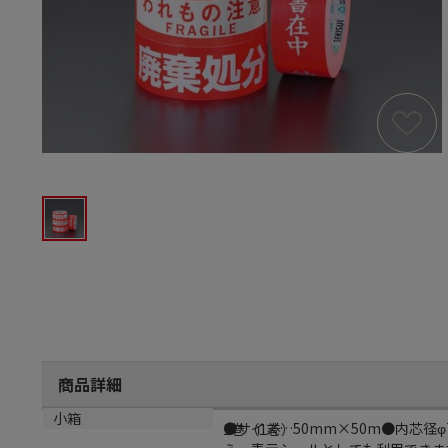
商品詳細
商品説明
小箱
●サイズ…50mm×50m●内芯径
1巻（1巻）