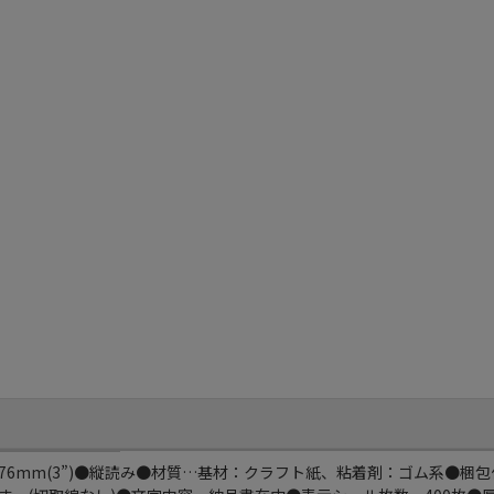
φ76mm(3”)●縦読み●材質…基材：クラフト紙、粘着剤：ゴム系●梱