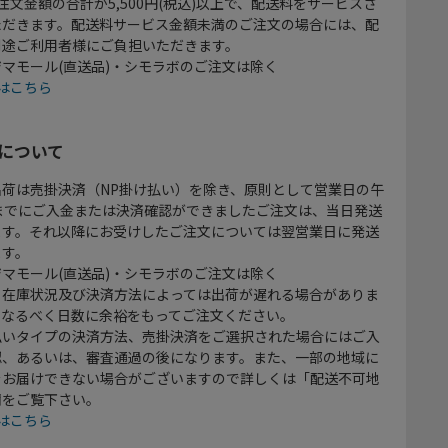
注文金額の合計が5,500円(税込)以上で、配送料をサービスさ
ただきます。配送料サービス金額未満のご注文の場合には、配
別途ご利用者様にご負担いただきます。
マモール(直送品)・シモラボのご注文は除く
はこちら
について
出荷は売掛決済（NP掛け払い）を除き、原則として営業日の午
時までにご入金または決済確認ができましたご注文は、当日発送
ます。それ以降にお受けしたご注文については翌営業日に発送
ます。
マモール(直送品)・シモラボのご注文は除く
、在庫状況及び決済方法によっては出荷が遅れる場合がありま
、なるべく日数に余裕をもってご注文ください。
払いタイプの決済方法、売掛決済をご選択された場合にはご入
認、あるいは、審査通過の後になります。また、一部の地域に
をお届けできない場合がございますので詳しくは「配送不可地
欄をご覧下さい。
はこちら