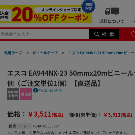
期間
限定
送料について
>
粘着テープ
>
ビニールテープ
>
エスコ EA944NX-23 50mmx20m
エスコ EA944NX-23 50mmx20mビニール
個（ご注文単位1個）【直送品】
アイコンについて
価格：
￥3,511
価格(束単価)：
￥3,511
(税込)
(税込)
商品コード：
4548745559637
※ご注文後、在庫がない場合キャンセル等のご連絡をさせていただきます。