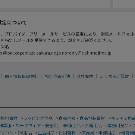
設定について
ル、プロバイダ、フリーメールサービスの設定により、迷惑メールフォル
ンを指定しメールを受信できるよう、設定をご確認ください。
イン名
p @packageplaza.sakura.ne.jp noreply@c.shimojima.jp
個人情報保護方針
特定商取引法
会社案内
よくあるご質問
>
梱包資材
>
ラッピング用品
>
食品容器・食品包装資材
>
キッチン用
作業服・ワークウェア・安全靴
>
医療用品・介護用品
>
業務用食品・
パソコン・OA用品
>
生活用品・日用雑貨
>
文房具・事務用品
>
研究開