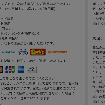
ョップでは、次の決済方法をご利用いただけます。
1回のご
員、かつ事業主のお客様のみご利用可)
せてい
送料を
カード決済
※シモジ
ード決済
>詳しく
(前払い)
トバンキング決済(前払い)
お届け
決済(前払い)
は、以下の店舗がご利用いただけます。
商品の
前11
いたし
ード決済は、以下のものがご利用いただけます。
いたし
※シモジ
ただし
すので
1回のみとなりますのでご了承ください。
尚、前
SSLというシステムを利用しておりますので、個人情
金の確
報は保護されています。前払い決済のご注文について
は商品
り7日以内に代金のご入金を確認できなかった場合に
域」の
文をキャンセルさせていただきます。
>詳しく
ら