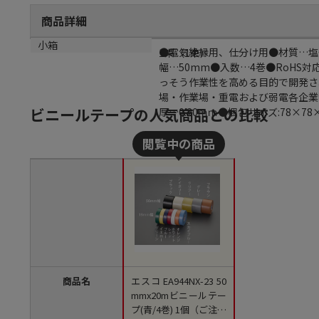
商品詳細
商品説明
小箱
●電気絶縁用、仕分け用●材質…塩化
1束（1束）
幅…50mm●入数…4巻●RoHS
っそう作業性を高める目的で開発さ
場・作業場・重電および弱電各企業
ビニールテープの人気商品との比較
厚…0.20ｍｍ●梱包サイズ:78×78
商品名
エスコ EA944NX-23 50
mmx20mビニールテー
プ(青/4巻) 1個（ご注文