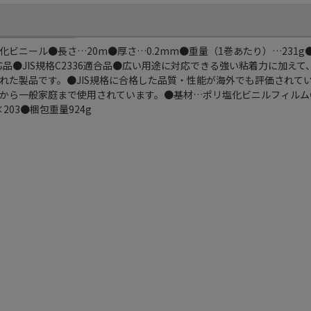
ビニール●長さ…20m●厚さ…0.2mm●重量（1巻あたり）…231
対応品●JIS規格C2336適合品●広い用途に対応できる強い粘着力に加え
れた製品です。●JIS規格に合格した品質・性能が海外でも評価されて
から一般家庭まで使用されています。●基材…ポリ塩化ビニルフィルム
×203●梱包重量924g