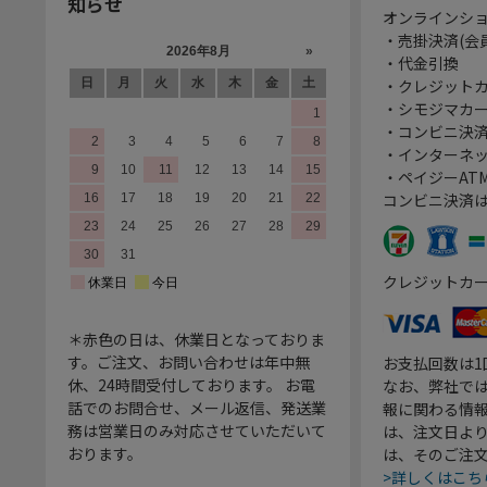
知らせ
オンラインシ
・売掛決済(会
・代金引換
・クレジット
・シモジマカ
・コンビニ決済
・インターネッ
・ペイジーATM
コンビニ決済
クレジットカ
＊赤色の日は、休業日となっておりま
す。ご注文、お問い合わせは年中無
お支払回数は
休、24時間受付しております。 お電
なお、弊社では
話でのお問合せ、メール返信、発送業
報に関わる情
務は営業日のみ対応させていただいて
は、注文日よ
おります。
は、そのご注
>詳しくはこち