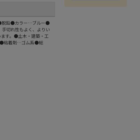
g●脱鉛●カラー…ブルー●
て、手切れ性もよく、よりい
います。●土木・建築・工
●粘着剤…ゴム系●総