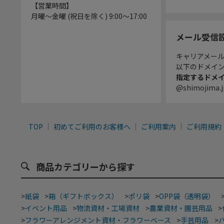
【営業時間】
月曜～金曜 (祝日を除く) 9:00～17:00
メール受信
キャリアメー
以下のドメイ
指定するドメ
@shimojima.j
TOP
初めてご利用のお客様へ
ご利用案内
ご利用規約
商品カテゴリーから探す
>
紙袋
>
箱（ギフトボックス）
>
ポリ袋
>
OPP袋（透明袋）
>
イベント用品
>
物流資材・工場資材
>
農業資材・園芸用品
>
>
フラワーアレンジメント資材・フラワーベース
>
手芸用品
>