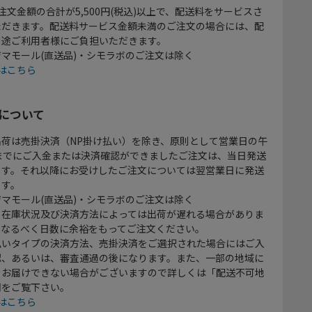
注文金額の合計が5,500円(税込)以上で、配送料をサービスさ
ただきます。配送料サービス金額未満のご注文の場合には、配
別途ご利用者様にご負担いただきます。
マモール(直送品)・シモラボのご注文は除く
はこちら
について
出荷は売掛決済（NP掛け払い）を除き、原則として営業日の午
時までにご入金または決済確認ができましたご注文は、当日発送
ます。それ以降にお受けしたご注文については翌営業日に発送
ます。
マモール(直送品)・シモラボのご注文は除く
、在庫状況及び決済方法によっては出荷が遅れる場合がありま
、なるべく日数に余裕をもってご注文ください。
払いタイプの決済方法、売掛決済をご選択された場合にはご入
認、あるいは、審査通過の後になります。また、一部の地域に
をお届けできない場合がございますので詳しくは「配送不可地
欄をご覧下さい。
はこちら