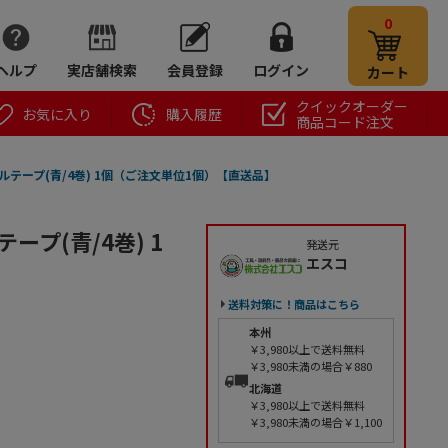
0
ヘルプ
実店舗検索
会員登録
ログイン
カート
クイックオーダー
お気に入り
購入履歴
商品コード注文
ビニールテープ(青/4巻) 1個（ご注文単位1個）【直送品】
テープ(青/4巻) 1
発送元
エスコ
送料対策に！商品はこちら
本州
￥3,980以上で送料無料
￥3,980未満の場合￥880
北海道
￥3,980以上で送料無料
￥3,980未満の場合￥1,100