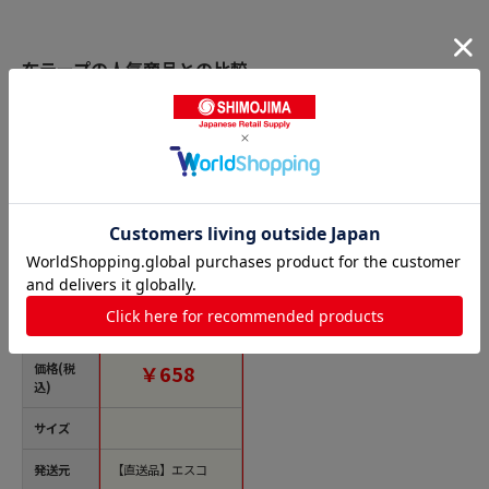
布テープの人気商品との比較
商品名
エスコ EA944ND-44 5
0mmx25m布粘着テ
ープ(白) 1個（ご注文
単位1個）【直送品】
価格(税
￥658
込)
サイズ
発送元
【直送品】エスコ