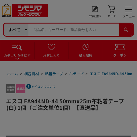
会員登録
カート
メニュー
クーポン
カテゴリから探す
お気に入り
購入履歴
ホーム
>
梱包資材
>
粘着テープ
>
布テープ
>
エスコ EA944ND-44 5
アイコンについて
エスコ EA944ND-44 50mmx25m布粘着テープ
(白) 1個（ご注文単位1個）【直送品】