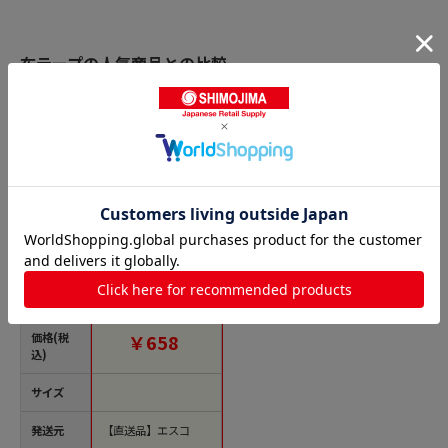
布テープの人気商品との比較
商品名
エスコ EA944ND-46 5
0mmx25m布粘着テ
ープ(青) 1個（ご注文
単位1個）【直送品】
価格(税
￥658
込)
サイズ
発送元
【直送品】エスコ