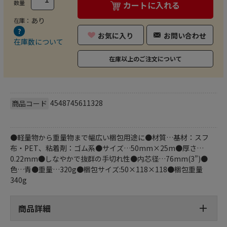
数量
カートに入れる
あり
在庫：
お気に入り
お問い合わせ
在庫数について
在庫以上のご注文について
4548745611328
商品コード
●軽量物から重量物まで幅広い梱包用途に●材質…基材：スフ
布・PET、粘着剤：ゴム系●サイズ…50mm×25m●厚さ…
0.22mm●しなやかで抜群の手切れ性●内芯径…76mm(3”)●
色…青●重量…320g●梱包サイズ:50×118×118●梱包重量
340g
商品詳細