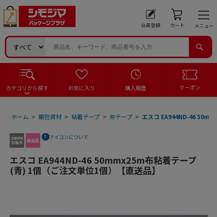
会員登録
カート
メニュー
クーポン
カテゴリから探す
お気に入り
購入履歴
ホーム
>
梱包資材
>
粘着テープ
>
布テープ
>
エスコ EA944ND-46 5
アイコンについて
エスコ EA944ND-46 50mmx25m布粘着テープ
(青) 1個（ご注文単位1個）【直送品】