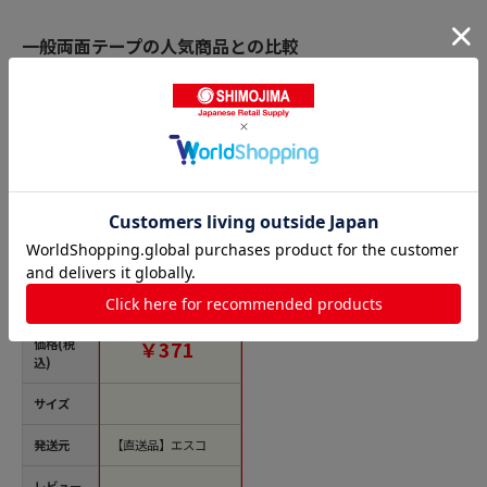
一般両面テープの人気商品との比較
商品名
エスコ EA943VC-1 10
mmx50m両面テープ
(不織布基材) 1個（ご
注文単位1個）【直送
品】
価格(税
￥371
込)
サイズ
発送元
【直送品】エスコ
レビュー