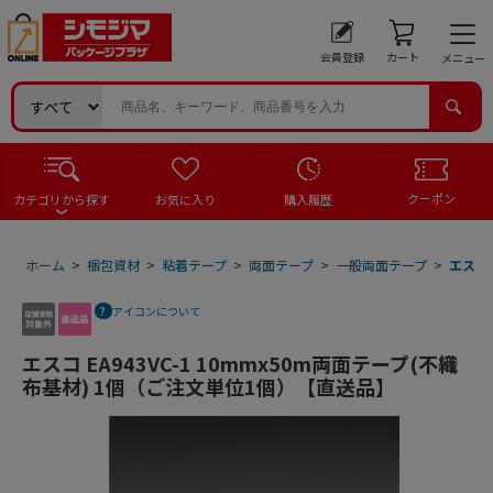
会員登録
カート
メニュー
クーポン
カテゴリから探す
お気に入り
購入履歴
ホーム
>
梱包資材
>
粘着テープ
>
両面テープ
>
一般両面テープ
>
エスコ 
アイコンについて
エスコ EA943VC-1 10mmx50m両面テープ(不織
布基材) 1個（ご注文単位1個）【直送品】