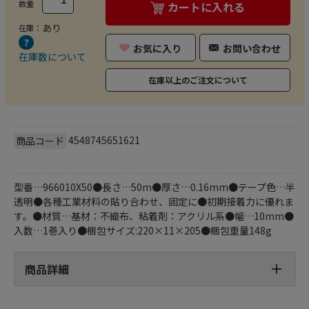
数量
カートに入れる
あり
在庫：
お気に入り
お問い合わせ
在庫数について
在庫以上のご注文について
4548745651621
商品コード
型番…966010X50●長さ…50m●厚さ…0.16mm●テープ色…半
透明●各種工業材料の貼り合わせ、固定に●初期接着力に優れま
す。●材質…基材：不織布、粘着剤：アクリル系●幅…10mm●
入数…1巻入り●梱包サイズ:220×11×205●梱包重量148g
商品詳細