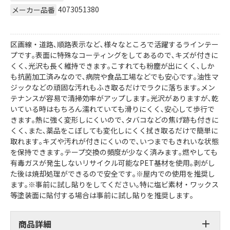
4073051380
メーカー品番
区画線・道路､順路表示など､様々なところで活躍するラインテー
プです｡表面に特殊なコーティングをしてあるので､キズが付きに
くく､光沢も長く維持できます｡こすれても粉塵が出にくく､しか
も抗菌加工済みなので､病院や食品工場などでも安心です｡油性マ
ジックなどの頑固な汚れもふき取るだけでラクに落ちます｡メン
テナンスが容易で清掃効率がアップします｡光沢がありますが､乾
いている時はもちろん濡れていても滑りにくく､安心して歩行で
きます｡熱に強く変形しにくいので､タバコなどの焦げ跡も付きに
くく､また､薬品をこぼしても変化しにくく拭き取るだけで簡単に
取れます｡キズや汚れが付きにくいので､いつまでもきれいな状態
を保持できます｡テープ交換の頻度が少なく済みます｡燃やしても
有毒ガスが発生しないリサイクル可能なPET基材を使用｡剥がし
た後は焼却処理ができるので安全です｡※屋内での使用を推奨し
ます｡※事前に試し貼りをしてください｡特に塩ビ素材・ワックス
等塗装面に貼付する場合は事前に試し貼りを推奨します｡
商品詳細