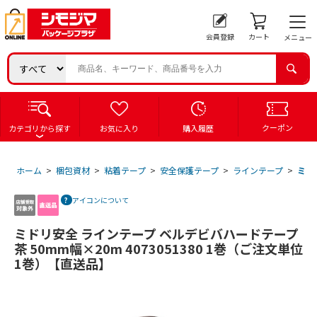
会員登録
カート
メニュー
クーポン
カテゴリから探す
お気に入り
購入履歴
ホーム
>
梱包資材
>
粘着テープ
>
安全保護テープ
>
ラインテープ
>
ミド
アイコンについて
ミドリ安全 ラインテープ ベルデビバハードテープ
茶 50mm幅×20m 4073051380 1巻（ご注文単位
1巻）【直送品】