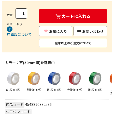
数量
カートに入れる
あり
在庫：
お気に入り
お問い合わせ
在庫数について
在庫以上のご注文について
カラー：
茶(50mm幅)を選択中
白(50mm幅)
黄(50mm幅)
青(50mm幅)
赤(50mm幅)
緑(50mm幅)
オ
(5
4548890382586
商品コード
-
シモジマコード