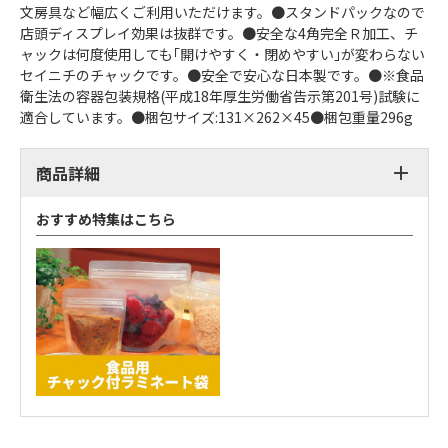
文房具など幅広くご利用いただけます。●スタンドパックなので
店頭ディスプレイ効果は抜群です。●安全な4角完全Ｒ加工、チ
ャックは何度使用しても｢開けやすく・閉めやすい｣が変わらない
セイニチのチャックです。●安全で安心な日本製です。●※食品
衛生法の容器包装規格(平成18年厚生労働省告示第201号)試験に
適合しています。●梱包サイズ:131×262×45●梱包重量296g
商品詳細
おすすめ特集はこちら