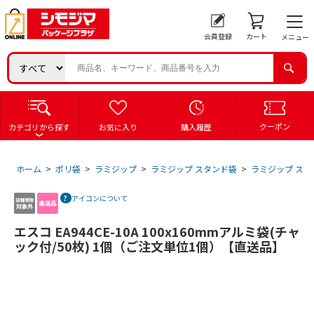
会員登録
カート
メニュー
クーポン
カテゴリから探す
お気に入り
購入履歴
ホーム
>
ポリ袋
>
ラミジップ
>
ラミジップ スタンド袋
>
ラミジップ スタ
アイコンについて
エスコ EA944CE-10A 100x160mmアルミ袋(チャ
ック付/50枚) 1個（ご注文単位1個）【直送品】