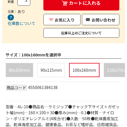
数量
カートに入れる
あり
在庫：
お気に入り
お問い合わせ
在庫数について
在庫以上のご注文について
サイズ：
100x160mmを選択中
80x100mm
90x115mm
100x160mm
110x170
4550061384138
商品コード
型番…AL-10●商品名…ラミジップ●チャック下サイズ＋ガゼッ
ト幅(mm)…160×100＋30●厚み(mm)…0.1●材質…ナイロ
ン・ポリエチレンアルミ(4枚合せ)●入数…50枚●乾燥農産加工
品、乾燥海産加工品、健康食品、お茶など嗜好品、日用雑貨品、