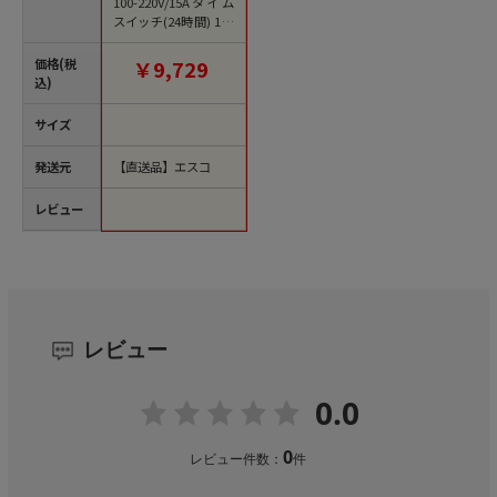
100-220V/15Aタイム
スイッチ(24時間) 1個
（ご注文単位1個）
【直送品】
価格(税
￥9,729
込)
サイズ
発送元
【直送品】エスコ
レビュー
レビュー
0.0
0
レビュー件数：
件