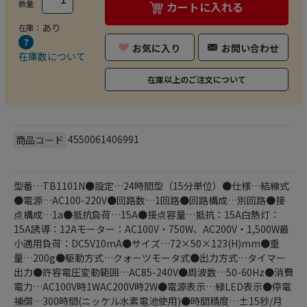
数量
カートに入れる
あり
在庫：
お気に入り
お問い合わせ
在庫数について
在庫以上のご注文について
4550061406991
商品コード
型番…TB1101N●設定…24時間型（15分単位）●仕様…結線式
●電源…AC100-220V●回路数…1回路●回路構成…別回路●接
点構成…1a●抵抗負荷…15A●接点容量…抵抗：15A白熱灯：
15A誘導：12Aモーター：AC100V・750W、AC200V・1,500W最
小適用負荷：DC5V10mA●サイズ…72×50×123(H)mm●重
量…200g●駆動方式…クォーツモータ式●出力方式…タイマー
出力●許容電圧変動範囲…AC85-240V●周波数…50-60Hz●消費
電力…AC100V時1WAC200V時2W●電源表示…緑LED表示●停電
補償…300時間(ニッケル水素電池使用)●時間精度…±15秒/月