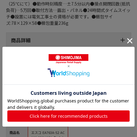
（25℃にて）●動作時刻精度…±7.5分以内●接点開閉回数(抵抗
負荷)…5万回●取付方法…露出・パネル●24時間式タイムスイッ
チ●設置には電気工事士の資格が必要です。●梱包サイ
ズ:78×129×58●梱包重量236g
商品詳細
タイマー・ストップウォッチの人気商品との比較
商品名
エスコ EA763A-52 AC