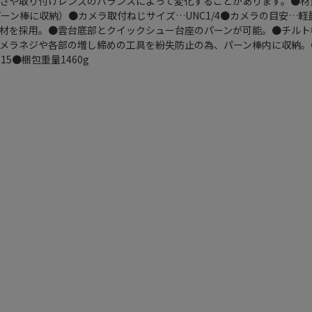
さや取り付けレンズのバランスによって変化することがあります。●材
パーン棒に収納）●カメラ取付ねじサイズ…UNC1/4●カメラの目安…
材を採用。●雲台底部とクイックシュー台座のパーンが可能。●チルト
メラネジや各部の増し締めの工具を紛失防止の為、パーン棒内に収納。●
15●梱包重量1460g