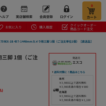
0
ヘルプ
実店舗検索
会員登録
ログイン
カート
クイックオーダー
お気に入り
購入履歴
商品コード注文
A759EX-1B 457-1440mmカメラ用三脚 1個（ご注文単位1個）【直送品】
メラ用三脚 1個（ご注
発送元
エスコ
送料対策に！商品はこちら
本州
￥3,980以上で送料無料
￥3,980未満の場合￥880
込)
北海道
￥3,980以上で送料無料
￥3,980未満の場合￥1,100