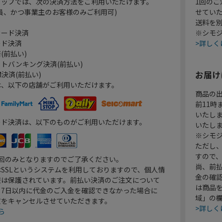
ョップでは、次の決済方法をご利用いただけます。
1回のご
員、かつ事業主のお客様のみご利用可)
せてい
送料を
カード決済
※シモジ
ード決済
>詳しく
(前払い)
トバンキング決済(前払い)
お届け
決済(前払い)
は、以下の店舗がご利用いただけます。
商品の
前11
いたし
ード決済は、以下のものがご利用いただけます。
いたし
※シモジ
ただし
すので
1回のみとなりますのでご了承ください。
尚、前
SSLというシステムを利用しておりますので、個人情
金の確
報は保護されています。前払い決済のご注文について
は商品
り7日以内に代金のご入金を確認できなかった場合に
域」の
文をキャンセルさせていただきます。
>詳しく
ら