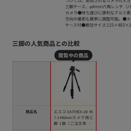
ついては、使用されるカメラの大き
三脚ケース、φ4mm六角レンチ（
カメラ●持ち運びに便利なアルミ素
方向の撮影も簡単に調整可能。●カ
ケース付●梱包サイズ:115×483×1
三脚の人気商品との比較
商品名
エスコ EA759EX-1B 45
7-1440mmカメラ用三
脚 1個（ご注文単位1
個）【直送品】