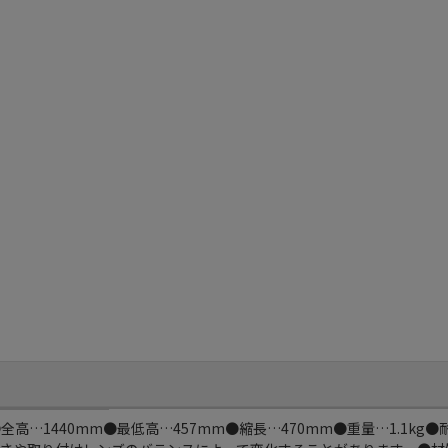
高…1440mm●最低高…457mm●縮長…470mm●重量…1.1kg●耐