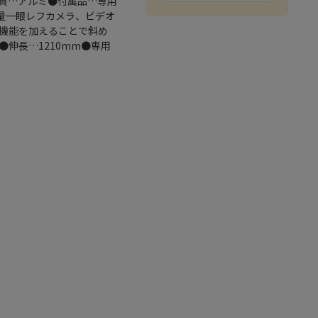
質…アルミ●付属品…専用
軽量一眼レフカメラ、ビデオ
機能を加えることで斜め
伸長…1210mm●専用