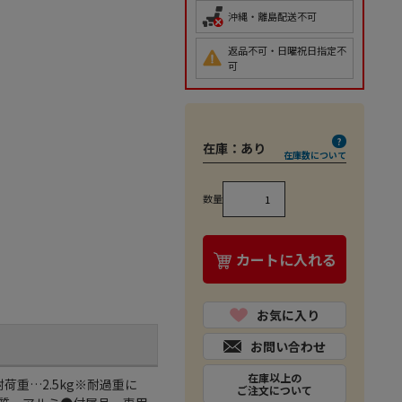
沖縄・離島配送不可
返品不可・日曜祝日指定不
可
在庫：
あり
在庫数について
数量
カートに入れる
お気に入り
お問い合わせ
在庫以上の
荷重…2.5kg※耐過重に
ご注文について