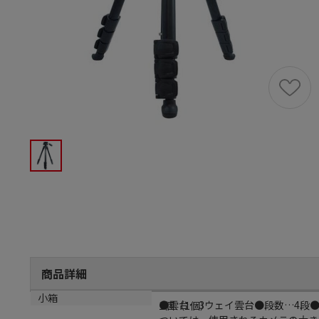
商品詳細
商品説明
小箱
●雲台…3ウェイ雲台●段数…4段●全
1個（1個）