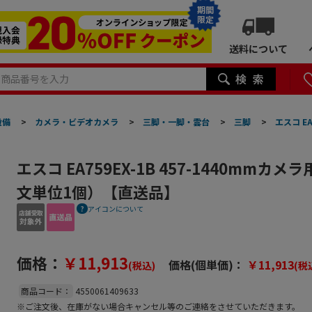
期間
限定
送料について
設備
>
カメラ・ビデオカメラ
>
三脚・一脚・雲台
>
三脚
>
エスコ E
エスコ EA759EX-1B 457-1440mmカ
文単位1個）【直送品】
アイコンについて
価格：
￥11,913
価格(個単価)：
￥11,913
(税込)
(税
商品コード：
4550061409633
※ご注文後、在庫がない場合キャンセル等のご連絡をさせていただきます。