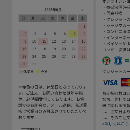
オンラインシ
・売掛決済(会
・代金引換
・クレジット
・シモジマカ
・コンビニ決済
・インターネッ
・ペイジーATM
コンビニ決済
クレジットカ
＊赤色の日は、休業日となっておりま
す。ご注文、お問い合わせは年中無
お支払回数は
休、24時間受付しております。 お電
なお、弊社では
話でのお問合せ、メール返信、発送業
報に関わる情
務は営業日のみ対応させていただいて
は、注文日よ
おります。
は、そのご注
>詳しくはこち
【営業時間】