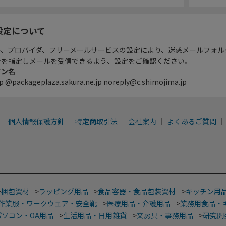
設定について
ル、プロバイダ、フリーメールサービスの設定により、迷惑メールフォル
ンを指定しメールを受信できるよう、設定をご確認ください。
イン名
p @packageplaza.sakura.ne.jp noreply@c.shimojima.jp
個人情報保護方針
特定商取引法
会社案内
よくあるご質問
>
梱包資材
>
ラッピング用品
>
食品容器・食品包装資材
>
キッチン用
作業服・ワークウェア・安全靴
>
医療用品・介護用品
>
業務用食品・
パソコン・OA用品
>
生活用品・日用雑貨
>
文房具・事務用品
>
研究開