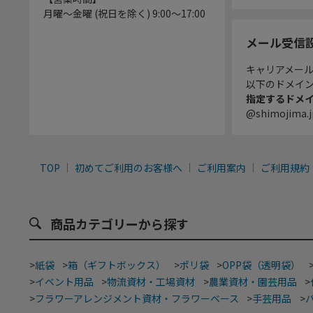
月曜～金曜 (祝日を除く) 9:00～17:00
メール受信
キャリアメー
以下のドメイ
指定するドメ
@shimojima.j
TOP
初めてご利用のお客様へ
ご利用案内
ご利用規約
商品カテゴリーから探す
>
紙袋
>
箱（ギフトボックス）
>
ポリ袋
>
OPP袋（透明袋）
>
イベント用品
>
物流資材・工場資材
>
農業資材・園芸用品
>
>
フラワーアレンジメント資材・フラワーベース
>
手芸用品
>