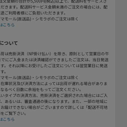
注文金額の合計が5,500円(税込)以上で、配送料をサービスさ
ただきます。配送料サービス金額未満のご注文の場合には、配
別途ご利用者様にご負担いただきます。
マモール(直送品)・シモラボのご注文は除く
はこちら
について
出荷は売掛決済（NP掛け払い）を除き、原則として営業日の午
時までにご入金または決済確認ができましたご注文は、当日発送
ます。それ以降にお受けしたご注文については翌営業日に発送
ます。
マモール(直送品)・シモラボのご注文は除く
、在庫状況及び決済方法によっては出荷が遅れる場合がありま
、なるべく日数に余裕をもってご注文ください。
払いタイプの決済方法、売掛決済をご選択された場合にはご入
認、あるいは、審査通過の後になります。また、一部の地域に
をお届けできない場合がございますので詳しくは「配送不可地
欄をご覧下さい。
はこちら