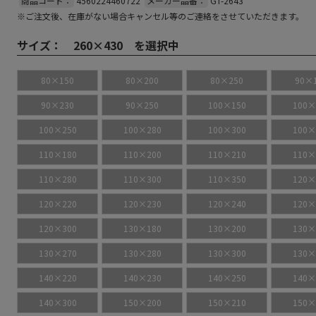
商品コード：
4560224460722
メーカー品番：
GT-2643
※ご注文後、在庫がない場合キャンセル等のご連絡をさせていただきます。
サイズ：
260×430 を選択中
80×150
80×200
80×250
90×
90×230
90×250
100×150
100×
100×250
100×280
100×300
100×
110×180
110×200
110×210
110×
110×280
110×300
110×350
120×
120×220
120×230
120×240
120×
120×300
130×180
130×200
130×
130×270
130×280
130×300
130×
140×220
140×230
140×250
140×
140×300
150×200
150×210
150×