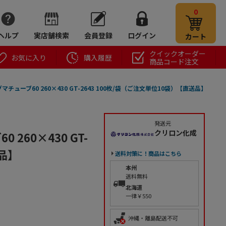
0
ヘルプ
実店舗検索
会員登録
ログイン
カート
クイックオーダー
お気に入り
購入履歴
商品コード注文
チューブ60 260×430 GT-2643 100枚/袋（ご注文単位10袋）【直送品】
発送元
クリロン化成
260×430 GT-
送品】
送料対策に！商品はこちら
本州
送料無料
北海道
一律￥550
沖縄・離島配送不可