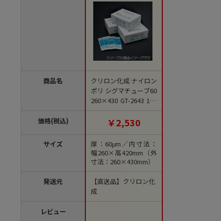
商品名
クリロン化成 ナイロン
ポリ シグマチューブ60
260×430 GT-2643 100
枚/袋（ご注文単位10
袋）【直送品】
価格(税込)
￥2,530
サイズ
厚：60μm／内寸法：
幅260×高420mm（外
寸法：260×430mm）
発送元
【直送品】クリロン化
成
レビュー