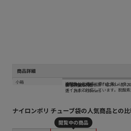
商品詳細
商品説明
メーカー名
メーカー品番
サイズ
内容量
小箱
透明性と光沢感に優れた美しいチュー
クリロン化成
GT-2643
厚：60μm／内寸法：幅260×高42
参考容量:2700ml
10袋（1000枚）
ボイルまで対応しています。脱酸素剤
法：260×430mm）
ナイロンポリ チューブ袋の人気商品との比