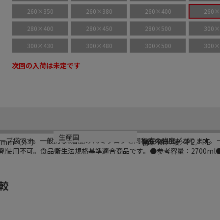
260×350
260×380
260×400
260×
280×400
280×450
280×500
300×
300×430
300×480
300×500
300×
次回の入荷は未定です
シリーズ名
規格
材質
生産国
ブ袋です。一般的な3層品の70ミクロンと同程度の強度があります。－4
シグマチューブ
260×430
0mm（外寸
NY／NY／接／PE／PE
日本
使用不可。食品衛生法規格基準適合商品です。●参考容量：2700ml●
較