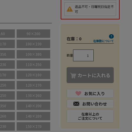
返品不可・日曜祝日指定不
可
160
90×200
在庫：
0
在庫数について
170
100×230
350
100×380
数量
230
110×250
カートに入れる
170
120×180
250
120×270
お気に入り
250
130×260
お問い合わせ
350
140×200
在庫以上の
260
140×280
ご注文について
230
150×270