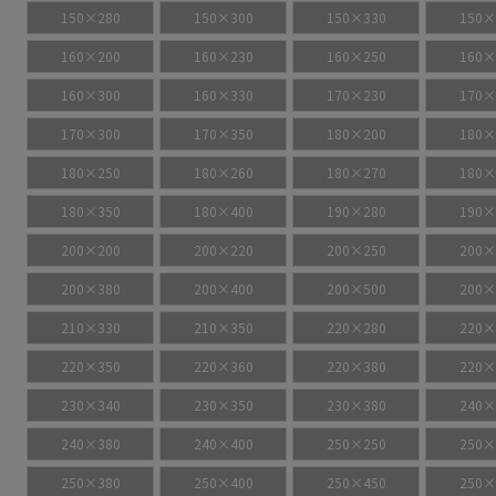
150×280
150×300
150×330
150×
160×200
160×230
160×250
160×
160×300
160×330
170×230
170×
170×300
170×350
180×200
180×
180×250
180×260
180×270
180×
180×350
180×400
190×280
190×
200×200
200×220
200×250
200×
200×380
200×400
200×500
200×
210×330
210×350
220×280
220×
220×350
220×360
220×380
220×
230×340
230×350
230×380
240×
240×380
240×400
250×250
250×
250×380
250×400
250×450
250×