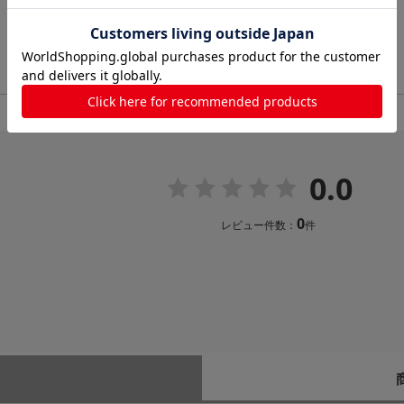
0.0
0
レビュー件数：
件