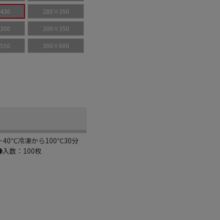
430
280×350
300
300×350
550
300×600
0℃冷凍から100℃30分
入数：100枚