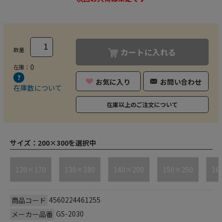
数量
カートに入れる
0
在庫：
お気に入り
お問い合わせ
在庫数について
在庫以上のご注文について
サイズ：
200×300を選択中
120×170
130×180
140×200
150×250
16
4560224461255
商品コード
GS-2030
メーカー品番