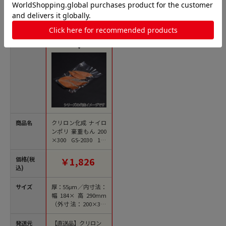
ナイロンポリ 三方袋 ノンバリアの人気商品との比較
商品名
クリロン化成 ナイロ
ンポリ 豪重もん 200
×300 GS-2030 100
枚/袋（ご注文単位20
袋）【直送品】
価格(税
￥1,826
込)
サイズ
厚：55μm／内寸法：
幅184×高290mm
（外寸法：200×300
mm）
発送元
【直送品】クリロン