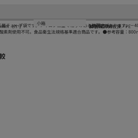
シリーズ名
規格
材質
小箱
度五層チューブ袋です。ナイロン二重で粘りのある強靭さがあります。－40
しん重もん
180×270
0mm（外寸
NY／接／NY／接／PE
20袋（2000枚）
素剤使用不可。食品衛生法規格基準適合商品です。●参考容量：800ml
較