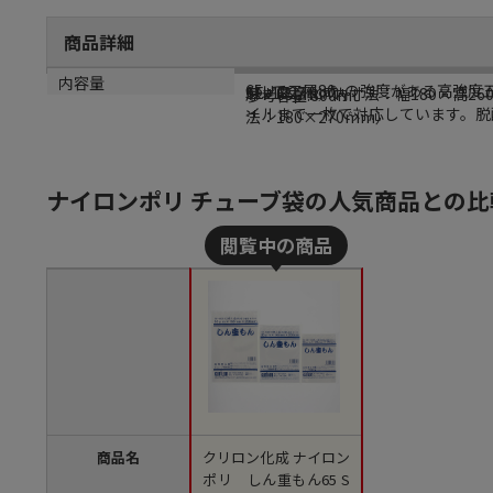
商品詳細
商品説明
メーカー名
メーカー品番
サイズ
内容量
65μで三層80μの強度がある高強
クリロン化成
SE-1827
厚：65μm／内寸法：幅180×高26
参考容量:800ml
イルまで一枚で対応しています。脱酸
法：180×270mm）
ナイロンポリ チューブ袋の人気商品との比
商品名
クリロン化成 ナイロン
ポリ しん重もん65 S