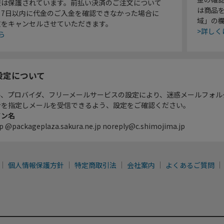
報は保護されています。前払い決済のご注文について
は商品
り7日以内に代金のご入金を確認できなかった場合に
域」の
文をキャンセルさせていただきます。
>詳しく
ら
設定について
ル、プロバイダ、フリーメールサービスの設定により、迷惑メールフォル
ンを指定しメールを受信できるよう、設定をご確認ください。
イン名
p @packageplaza.sakura.ne.jp noreply@c.shimojima.jp
個人情報保護方針
特定商取引法
会社案内
よくあるご質問