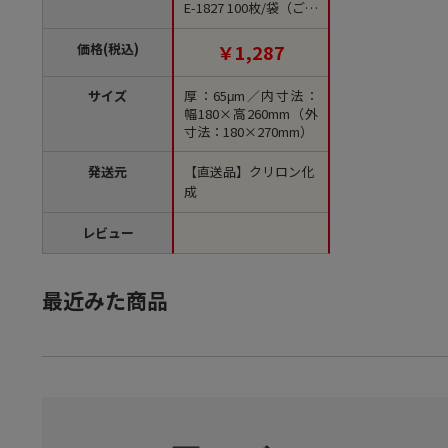
E-1827 100枚/袋（ご注
文単位20袋）【直送
品】
価格(税込)
￥1,287
サイズ
厚：65μm／内寸法：
幅180×高260mm（外
寸法：180×270mm）
発送元
【直送品】クリロン化
成
レビュー
最近みた商品