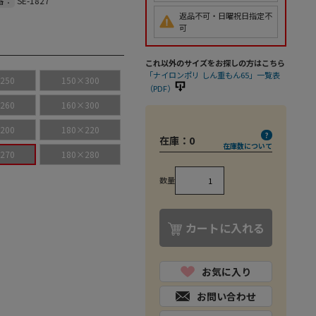
番：
SE-1827
返品不可・日曜祝日指定不
可
これ以外のサイズをお探しの方はこちら
「ナイロンポリ しん重もん65」一覧表
250
150×300
（PDF）
260
160×300
200
180×220
在庫：
0
在庫数について
270
180×280
数量
カートに入れる
お気に入り
お問い合わせ