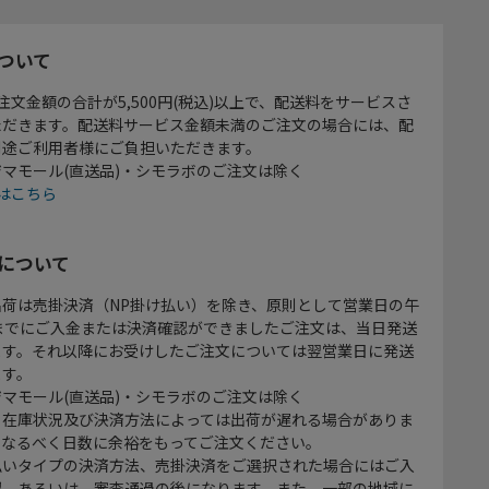
ついて
注文金額の合計が5,500円(税込)以上で、配送料をサービスさ
ただきます。配送料サービス金額未満のご注文の場合には、配
別途ご利用者様にご負担いただきます。
マモール(直送品)・シモラボのご注文は除く
はこちら
について
出荷は売掛決済（NP掛け払い）を除き、原則として営業日の午
時までにご入金または決済確認ができましたご注文は、当日発送
ます。それ以降にお受けしたご注文については翌営業日に発送
ます。
マモール(直送品)・シモラボのご注文は除く
、在庫状況及び決済方法によっては出荷が遅れる場合がありま
、なるべく日数に余裕をもってご注文ください。
払いタイプの決済方法、売掛決済をご選択された場合にはご入
認、あるいは、審査通過の後になります。また、一部の地域に