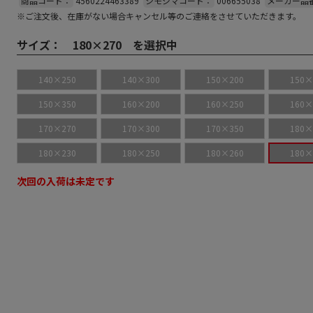
商品コード：
4560224463389
シモジマコード：
006655038
メーカー品
※ご注文後、在庫がない場合キャンセル等のご連絡をさせていただきます。
サイズ：
180×270 を選択中
140×250
140×300
150×200
150×
150×350
160×200
160×250
160×
170×270
170×300
170×350
180×
180×230
180×250
180×260
180×
次回の入荷は未定です