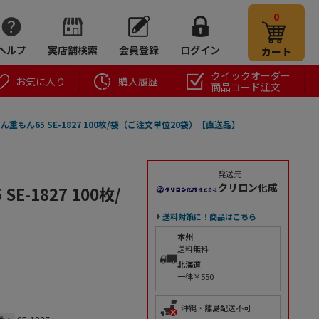
0
ヘルプ
実店舗検索
会員登録
ログイン
カート
クイックオーダー
お気に入り
購入履歴
商品コード注文
もん65 SE-1827 100枚/袋（ご注文単位20袋）【直送品】
発送元
クリロン化成
-1827 100枚/
送料対策に！商品はこちら
本州
送料無料
北海道
一律￥550
沖縄・離島配送不可