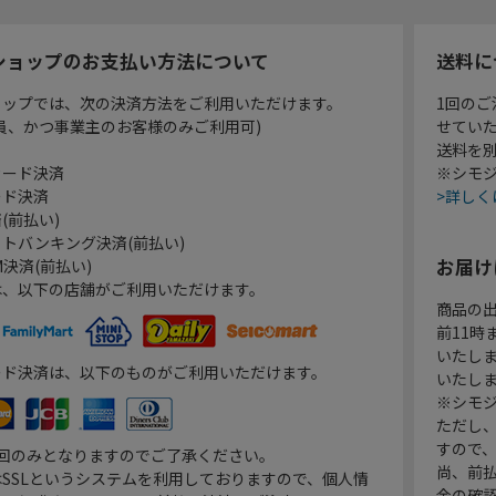
ショップのお支払い方法について
送料に
ョップでは、次の決済方法をご利用いただけます。
1回のご
員、かつ事業主のお客様のみご利用可)
せてい
送料を
カード決済
※シモジ
ード決済
>詳しく
(前払い)
トバンキング決済(前払い)
お届け
決済(前払い)
は、以下の店舗がご利用いただけます。
商品の
前11
いたし
ード決済は、以下のものがご利用いただけます。
いたし
※シモジ
ただし
すので
1回のみとなりますのでご了承ください。
尚、前
SSLというシステムを利用しておりますので、個人情
金の確