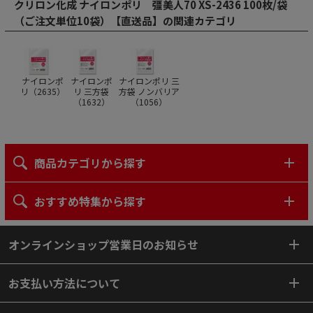
クリロン化成 ナイロンポリ 彊美人70 XS-2436 100枚/袋
（ご注文単位10袋）【直送品】の関連カテゴリ
ナイロンポ
ナイロンポ
ナイロンポリ 三
リ（
2635
）
リ 三方袋
方袋 ノンバリア
（
1632
）
（
1056
）
商品カテゴリから探す
おすすめ特集から探す
オンラインショップ営業日のお知らせ
お支払い方法について