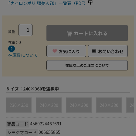
「ナイロンポリ 彊美人70」一覧表（PDF）
数量
カートに入れる
0
在庫：
お気に入り
お問い合わせ
在庫数について
在庫以上のご注文について
サイズ：
240×360を選択中
230×350
240×280
240×300
240×330
24
4560224467691
商品コード
006655865
シモジマコード