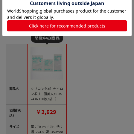
ナイロンポリ 三方袋 ノンバリアの人気商品との比較
商品名
クリロン化成 ナイロ
ンポリ 彊美人70 XS-
2436 100枚/袋（ご注
文単位10袋）【直送
品】
価格(税
￥2,629
込)
サイズ
厚：70μm／内寸法：
幅224×高350mm