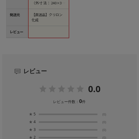
（外寸法：240×360
mm）
発送元
【直送品】クリロン
化成
レビュー
レビュー
0.0
0
レビュー件数：
件
★
5
(0)
★
4
(0)
★
3
(0)
★
2
(0)