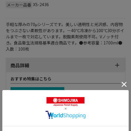
XS-2436
メーカー品番
手軽な厚みの70μシリーズです。美しい透明性と光沢感、内容物
をつぶさない柔軟性があります。－40℃冷凍から100℃30分ボイ
ルまで一枚で対応しています。脱酸素剤使用不可。Vノッチ付
き。食品衛生法規格基準適合商品です。●参考容量：1700ml●
入数：100枚
商品詳細
おすすめ特集はこちら