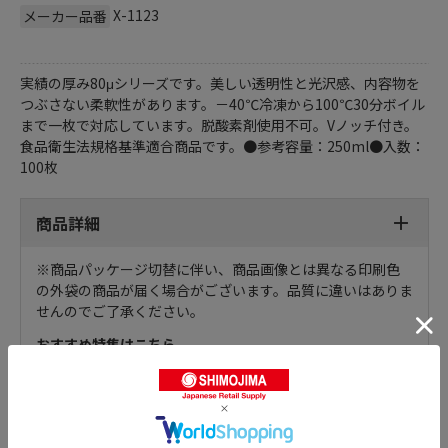
X-1123
メーカー品番
実績の厚み80μシリーズです。美しい透明性と光沢感、内容物を
つぶさない柔軟性があります。－40℃冷凍から100℃30分ボイル
まで一枚で対応しています。脱酸素剤使用不可。Vノッチ付き。
食品衛生法規格基準適合商品です。●参考容量：250ml●入数：
100枚
商品詳細
※商品パッケージ切替に伴い、商品画像とは異なる印刷色
の外袋の商品が届く場合がございます。品質に違いはありま
せんのでご了承ください。
おすすめ特集はこちら