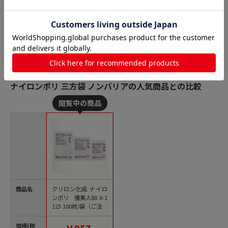
ナイロンポリ 三方袋 ノンバリアの人気商品との比較
商品名
クリロン化成 ナイロ
ンポリ 彊美人80 X-1
123 100枚/袋（ご注文
単位30袋）【直送
品】
価格(税
￥957