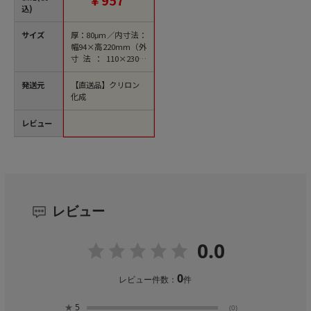
込)
サイズ
厚：80μm／内寸法：
幅94×高220mm（外
寸法：110×230m
m）
発送元
【直送品】クリロン
化成
レビュー
レビュー
0.0
0
レビュー件数：
件
★
5
(0)