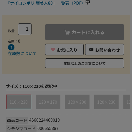
「ナイロンポリ 彊美人80」一覧表（PDF）
数量
カートに入れる
0
在庫：
お気に入り
お問い合わせ
在庫数について
在庫以上のご注文について
サイズ：
110×230を選択中
110×230
120×170
120×200
120×230
12
4560224468018
商品コード
006655887
シモジマコード