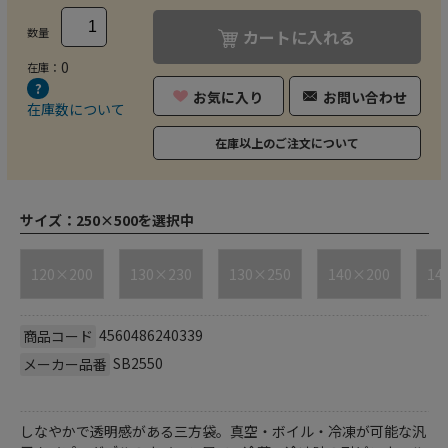
数量
カートに入れる
0
在庫：
お気に入り
お問い合わせ
在庫数について
在庫以上のご注文について
サイズ：
250×500を選択中
120×200
130×230
130×250
140×200
14
4560486240339
商品コード
SB2550
メーカー品番
しなやかで透明感がある三方袋。真空・ボイル・冷凍が可能な汎