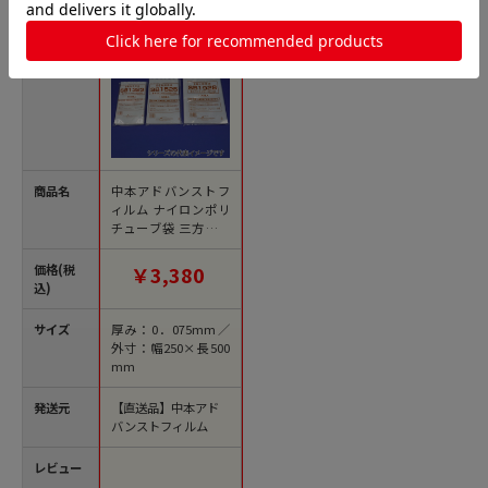
商品名
中本アドバンストフ
ィルム ナイロンポリ
チューブ袋 三方シー
ル SB2550 100枚/袋
（ご注文単位10袋）
価格(税
￥3,380
【直送品】
込)
サイズ
厚み：0．075mm／
外寸：幅250×長500
mm
発送元
【直送品】中本アド
バンストフィルム
レビュー