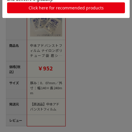
商品名
中本アドバンストフ
ィルム ナイロンポリ
チューブ袋 底シー
ル 3層 NY-4.5 100
枚/袋（ご注文単位20
価格(税
￥952
袋）【直送品】
込)
サイズ
厚み：0．07mm／外
寸：幅140×長240m
m
発送元
【直送品】中本アド
バンストフィルム
レビュー