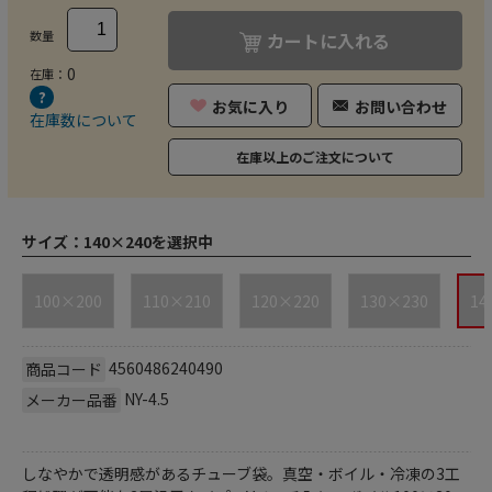
数量
カートに入れる
0
在庫：
お気に入り
お問い合わせ
在庫数について
在庫以上のご注文について
サイズ：
140×240を選択中
100×200
110×210
120×220
130×230
14
4560486240490
商品コード
NY-4.5
メーカー品番
しなやかで透明感があるチューブ袋。真空・ボイル・冷凍の3工