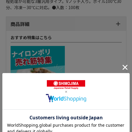
程処理が可能な3層汎用タイプ。Vノッチ入り。ボイル100℃30
分、冷凍－30℃に対応。●入数：100枚
商品詳細
おすすめ特集はこちら
ナイロンポリ チューブ袋の人気商品との比較