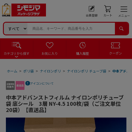
会員登録
カート
メニュー
クーポン
カテゴリから探す
お気に入り
購入履歴
ホーム
>
ポリ袋
>
ナイロンポリ
>
ナイロンポリ チューブ袋
>
中本アドバン
アイコンについて
中本アドバンストフィルム ナイロンポリチューブ
袋 底シール 3層 NY-4.5 100枚/袋（ご注文単位
20袋）【直送品】