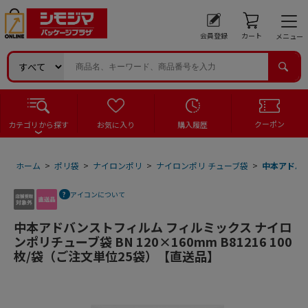
会員登録
カート
メニュー
クーポン
カテゴリから探す
お気に入り
購入履歴
ホーム
>
ポリ袋
>
ナイロンポリ
>
ナイロンポリ チューブ袋
>
中本アドバン
アイコンについて
中本アドバンストフィルム フィルミックス ナイロ
ンポリチューブ袋 BN 120×160mm B81216 100
枚/袋（ご注文単位25袋）【直送品】