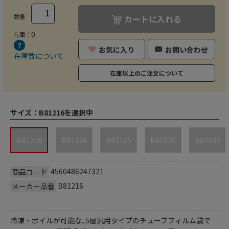
数量
カートに入れる
0
在庫：
お気に入り
お問い合わせ
在庫数について
在庫以上のご注文について
サイズ：
B81216を選択中
B81216
B81326
B81525
B81626
B82030
4560486247321
商品コード
B81216
メーカー品番
冷凍・ボイルが可能な､5層汎用タイプのチューブフィルム袋で