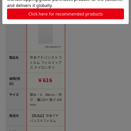
商品名
中本アドバンストフ
ィルム フィルミック
ス ナイロンポリチュ
ーブ袋 BN 120×160
mm B81216 100枚/袋
価格(税
￥616
（ご注文単位25袋）
込)
【直送品】
サイズ
厚み：0．08mm／外
寸：幅120×長さ160
mm
発送元
【直送品】中本アド
バンストフィルム