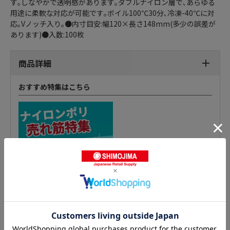
す｡しなやかで透明感があります｡ダブルナイロン層で､あらゆる
用途に柔軟な対応が可能です｡ボイル100℃30分､冷凍-40℃に対
応｡Vノッチ入り｡●内寸目安:幅120×長さ148mm(多少の誤差が
あります)●入数:100枚
商品詳細
おすすめ特集はこちら
ナイロンポリ チューブ袋の人気商品との比較