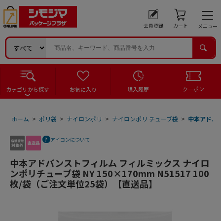
会員登録
カート
メニュー
クーポン
カテゴリから探す
お気に入り
購入履歴
ホーム
>
ポリ袋
>
ナイロンポリ
>
ナイロンポリ チューブ袋
>
中本アドバン
アイコンについて
中本アドバンストフィルム フィルミックス ナイロ
ンポリチューブ袋 NY 150×170mm N51517 100
枚/袋（ご注文単位25袋）【直送品】