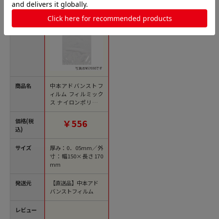
商品名
中本アドバンストフ
ィルム フィルミック
ス ナイロンポリチュ
ーブ袋 NY 150×170
mm N51517 100枚/
価格(税
￥556
袋（ご注文単位25
込)
袋）【直送品】
サイズ
厚み：0．05mm／外
寸：幅150×長さ170
mm
発送元
【直送品】中本アド
バンストフィルム
レビュー