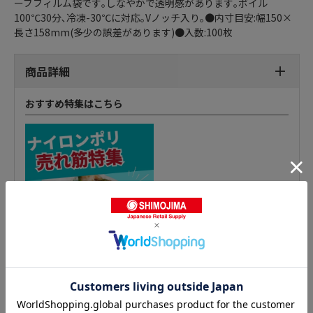
ーブフィルム袋です｡しなやかで透明感があります｡ボイル
100℃30分､冷凍-30℃に対応｡Vノッチ入り｡●内寸目安:幅150×
長さ158mm(多少の誤差があります)●入数:100枚
商品詳細
おすすめ特集はこちら
ナイロンポリ チューブ袋の人気商品との比較