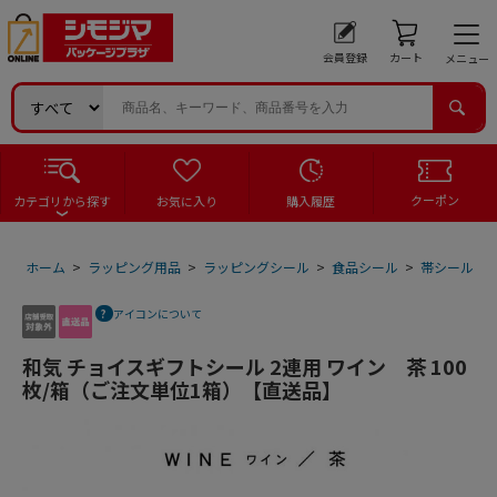
会員登録
カート
メニュー
クーポン
カテゴリから探す
お気に入り
購入履歴
ホーム
>
ラッピング用品
>
ラッピングシール
>
食品シール
>
帯シール
>
アイコンについて
和気 チョイスギフトシール 2連用 ワイン 茶 100
枚/箱（ご注文単位1箱）【直送品】