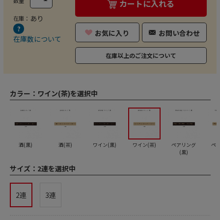
数量
カートに入れる
あり
在庫：
お気に入り
お問い合わせ
在庫数について
在庫以上のご注文について
カラー：
ワイン(茶)を選択中
酒(黒)
酒(茶)
ワイン(黒)
ワイン(茶)
ペアリング
ペ
(黒)
サイズ：
2連を選択中
2連
3連