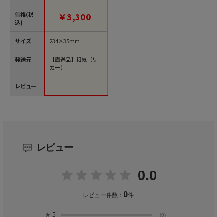
注文単位1箱）【直送
品】
価格(税
￥3,300
込)
サイズ
234×35mm
発送元
【直送品】和気（リ
カー）
レビュー
レビュー
0.0
0
レビュー件数：
件
★
5
(0)