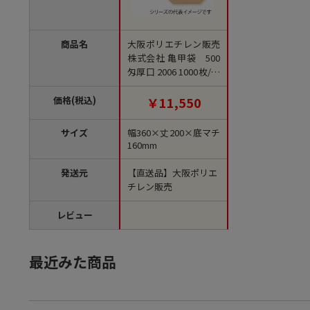
商品名
大阪ポリエチレン販売
株式会社 亀甲袋 500
匁厚口 2006 1000枚/包
（ご注文単位1包）
【直送品】
価格(税込)
￥11,550
サイズ
幅360×丈200×底マチ
160mm
発送元
【直送品】大阪ポリエ
チレン販売
レビュー
最近みた商品