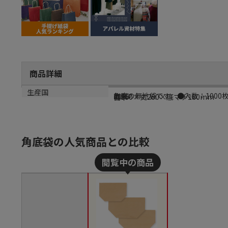
商品詳細
商品説明
メーカー品番
サイズ
生産国
亀底の無地袋です。●入数：1000
2006
幅360×丈200×底マチ160mm
日本
角底袋の人気商品との比較