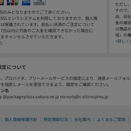
ただし
すので
1回のみとなりますのでご了承ください。
尚、前
SSLというシステムを利用しておりますので、個人情
金の確
報は保護されています。前払い決済のご注文について
は商品
り7日以内に代金のご入金を確認できなかった場合に
域」の
文をキャンセルさせていただきます。
>詳しく
ら
設定について
ル、プロバイダ、フリーメールサービスの設定により、迷惑メールフォル
ンを指定しメールを受信できるよう、設定をご確認ください。
イン名
p @packageplaza.sakura.ne.jp noreply@c.shimojima.jp
個人情報保護方針
特定商取引法
会社案内
よくあるご質問