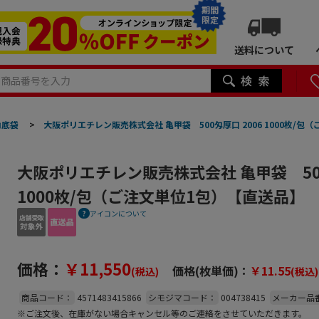
期間
限定
送料について
角底袋
>
大阪ポリエチレン販売株式会社 亀甲袋 500匁厚口 2006 1000枚/
大阪ポリエチレン販売株式会社 亀甲袋 500
1000枚/包（ご注文単位1包）【直送品】
アイコンについて
価格：
￥11,550
価格(枚単価)：
￥11.55
(税込)
(税込)
商品コード：
4571483415866
シモジマコード：
004738415
メーカー品
※ご注文後、在庫がない場合キャンセル等のご連絡をさせていただきます。