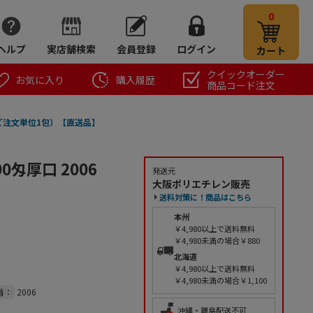
0
ヘルプ
実店舗検索
会員登録
ログイン
カート
クイックオーダー
お気に入り
購入履歴
商品コード注文
包（ご注文単位1包）【直送品】
匁厚口 2006
発送元
大阪ポリエチレン販売
送料対策に！商品はこちら
本州
￥4,980以上で送料無料
￥4,980未満の場合￥880
北海道
￥4,980以上で送料無料
￥4,980未満の場合￥1,100
番：
2006
沖縄・離島配送不可