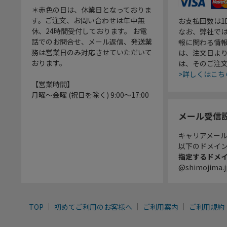
＊赤色の日は、休業日となっておりま
す。ご注文、お問い合わせは年中無
お支払回数は
休、24時間受付しております。 お電
なお、弊社では
話でのお問合せ、メール返信、発送業
報に関わる情
務は営業日のみ対応させていただいて
は、注文日よ
おります。
は、そのご注
>詳しくはこち
【営業時間】
月曜～金曜 (祝日を除く) 9:00～17:00
メール受信
キャリアメー
以下のドメイ
指定するドメ
@shimojima.j
TOP
初めてご利用のお客様へ
ご利用案内
ご利用規約