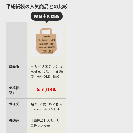
平紐紙袋の人気商品との比較
商品名
大阪ポリエチレン販
売株式会社 手提紙
袋 HANDLE BAG
S ベーカリーC No.4
27 2065 400枚/箱（ご
価格(税
￥7,084
注文単位1箱）【直送
込)
品】
サイズ
幅215×丈215×底マ
チ90mm＋ハンドル
発送元
【直送品】大阪ポリ
エチレン販売