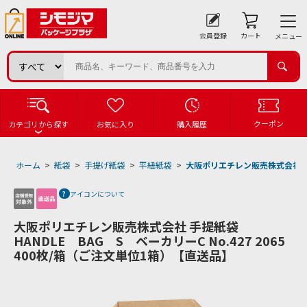
会員登録
カート
メニュー
クーポン
カテゴリから探す
お気に入り
購入履歴
ホーム
>
紙袋
>
手提げ紙袋
>
平紐紙袋
>
大阪ポリエチレン販売株式会社 手提紙
アイコンについて
大阪ポリエチレン販売株式会社 手提紙袋
HANDLE BAG S ベーカリーC No.427 2065
400枚/箱（ご注文単位1箱）【直送品】