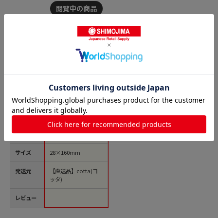
商品名
cotta プリン用帯シー
ル 四角 71659 ブラ
ウン 100枚/袋（ご注
文単位1袋）【直送
品】
価格(税
￥585
込)
サイズ
28×160mm
発送元
【直送品】cotta(コ
ッタ)
レビュー