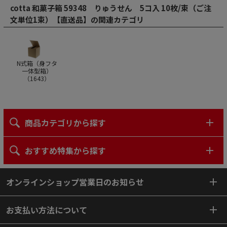
cotta 和菓子箱 59348 りゅうせん 5コ入 10枚/束（ご注
文単位1束）【直送品】の関連カテゴリ
N式箱（身フタ
一体型箱）
（
1643
）
商品カテゴリから探す
おすすめ特集から探す
オンラインショップ営業日のお知らせ
お支払い方法について