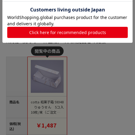
N式箱（身フタ一体型箱）の人気商品との比較
商品名
cotta 和菓子箱 59348
りゅうせん 5コ入
10枚/束（ご注文単位
1束）【直送品】
価格(税
￥1,487
込)