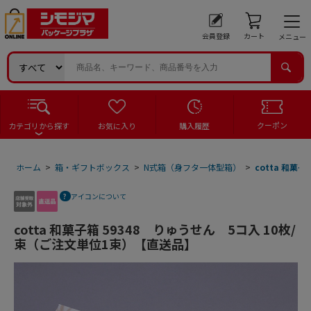
会員登録
カート
メニュー
クーポン
カテゴリから探す
お気に入り
購入履歴
ホーム
>
箱・ギフトボックス
>
N式箱（身フタ一体型箱）
>
cotta 和菓
アイコンについて
cotta 和菓子箱 59348 りゅうせん 5コ入 10枚/
束（ご注文単位1束）【直送品】