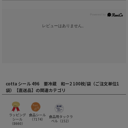
レビューはありません。
cotta シール 496 要冷蔵 和ー2 100枚/袋（ご注文単位1
袋）【直送品】の関連カテゴリ
ラッピング
食品シール
食品用タックラ
シール
（
7174
）
ベル（
152
）
（
8660
）