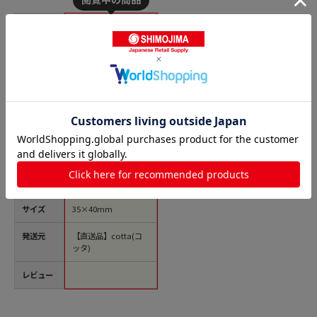
商品名
cotta シール 496 要
冷蔵 和ー2 100枚/袋
（ご注文単位1袋）
【直送品】
価格(税
￥135
込)
サイズ
35×40mm
発送元
【直送品】cotta(コ
ッタ)
レビュー