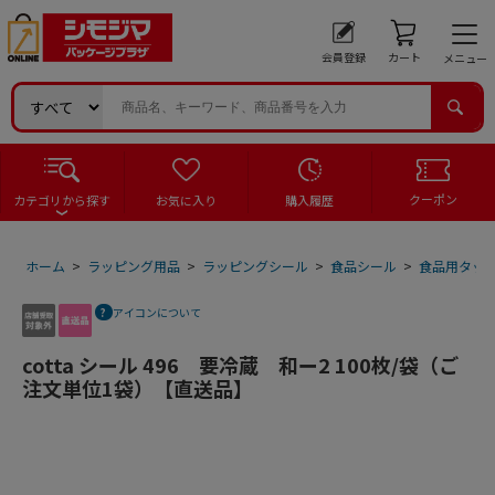
会員登録
カート
メニュー
クーポン
カテゴリから探す
お気に入り
購入履歴
ホーム
>
ラッピング用品
>
ラッピングシール
>
食品シール
>
食品用タッ
アイコンについて
cotta シール 496 要冷蔵 和ー2 100枚/袋（ご
注文単位1袋）【直送品】