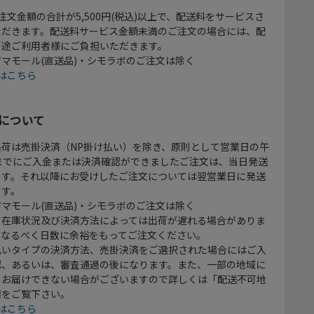
注文金額の合計が5,500円(税込)以上で、配送料をサービスさ
ただきます。配送料サービス金額未満のご注文の場合には、配
別途ご利用者様にご負担いただきます。
マモール(直送品)・シモラボのご注文は除く
はこちら
について
出荷は売掛決済（NP掛け払い）を除き、原則として営業日の午
時までにご入金または決済確認ができましたご注文は、当日発送
ます。それ以降にお受けしたご注文については翌営業日に発送
ます。
マモール(直送品)・シモラボのご注文は除く
、在庫状況及び決済方法によっては出荷が遅れる場合がありま
、なるべく日数に余裕をもってご注文ください。
払いタイプの決済方法、売掛決済をご選択された場合にはご入
認、あるいは、審査通過の後になります。また、一部の地域に
をお届けできない場合がございますので詳しくは「配送不可地
欄をご覧下さい。
はこちら