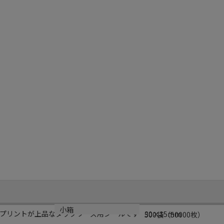
サイズ
小箱
プリントが上品なダックワーズ用シールです
30×15mm
500袋（50000枚）