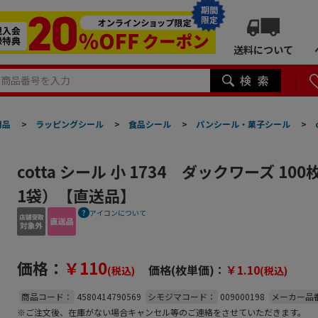
期間
限定
送料について
用品
>
ラッピングシール
>
食品シール
>
パンシール・菓子シール
>
cotta シール 小 1734 ダックワーズ 1
1袋）【直送品】
アイコンについて
価格：
￥110
価格(枚単価)：
￥1.10
(税込)
(税込)
商品コード：
4580414790569
シモジマコード：
009000198
メーカー品
※ご注文後、在庫がない場合キャンセル等のご連絡をさせていただきます。