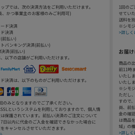
ョップでは、次の決済方法をご利用いただけます。
1回のご
員、かつ事業主のお客様のみご利用可)
せてい
送料を
カード決済
※シモジ
ード決済
>詳しく
(前払い)
トバンキング決済(前払い)
お届け
決済(前払い)
は、以下の店舗がご利用いただけます。
商品の
前11
いたし
ード決済は、以下のものがご利用いただけます。
いたし
※シモジ
ただし
すので
1回のみとなりますのでご了承ください。
尚、前
SSLというシステムを利用しておりますので、個人情
金の確
報は保護されています。前払い決済のご注文について
は商品
り7日以内に代金のご入金を確認できなかった場合に
域」の
文をキャンセルさせていただきます。
>詳しく
ら