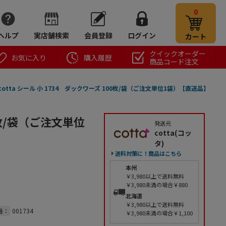
0
ヘルプ
実店舗検索
会員登録
ログイン
カート
クイックオーダー
お気に入り
購入履歴
商品コード注文
cotta シール 小 1734 ダックワーズ 100枚/袋（ご注文単位1袋）【直送品】
00枚/袋（ご注文単位
発送元
cotta(コッ
タ)
送料対策に！商品はこちら
本州
￥3,980以上で送料無料
￥3,980未満の場合￥880
北海道
￥3,980以上で送料無料
番：
001734
￥3,980未満の場合￥1,100