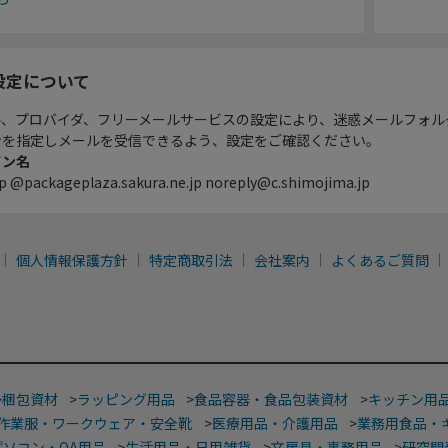
設定について
ル、プロバイダ、フリーメールサービスの設定により、迷惑メールフォル
ンを指定しメールを受信できるよう、設定をご確認ください。
イン名
p @packageplaza.sakura.ne.jp noreply@c.shimojima.jp
個人情報保護方針
特定商取引法
会社案内
よくあるご質問
>
梱包資材
>
ラッピング用品
>
食品容器・食品包装資材
>
キッチン用
作業服・ワークウェア・安全靴
>
医療用品・介護用品
>
業務用食品・
パソコン・OA用品
>
生活用品・日用雑貨
>
文房具・事務用品
>
研究開