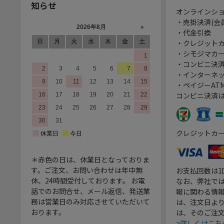
知らせ
オンラインシ
・売掛決済(会
・代金引換
・クレジット
・シモジマカ
・コンビニ決済
・インターネッ
・ペイジーATM
コンビニ決済
クレジットカ
＊赤色の日は、休業日となっておりま
す。ご注文、お問い合わせは年中無
お支払回数は
休、24時間受付しております。 お電
なお、弊社では
話でのお問合せ、メール返信、発送業
報に関わる情
務は営業日のみ対応させていただいて
は、注文日よ
おります。
は、そのご注
>詳しくはこち