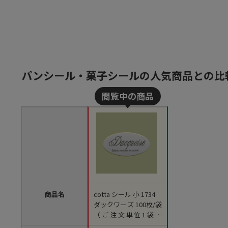
パンシール・菓子シールの人気商品との比
商品名
cotta シール 小 1734
ダックワーズ 100枚/袋
（ご注文単位1袋）
【直送品】