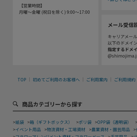
【営業時間】
月曜～金曜 (祝日を除く) 9:00～17:00
メール受信
キャリアメー
以下のドメイ
指定するドメ
@shimojima.j
TOP
初めてご利用のお客様へ
ご利用案内
ご利用規約
商品カテゴリーから探す
>
紙袋
>
箱（ギフトボックス）
>
ポリ袋
>
OPP袋（透明袋）
>
イベント用品
>
物流資材・工場資材
>
農業資材・園芸用品
>
>
フラワーアレンジメント資材・フラワーベース
>
手芸用品
>