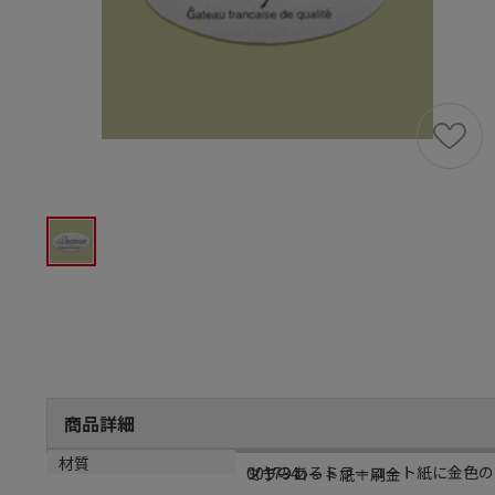
商品詳細
商品説明
メーカー品番
材質
ツヤのあるミラーコート紙に金色の
001734
ミラーコート紙＋刷金