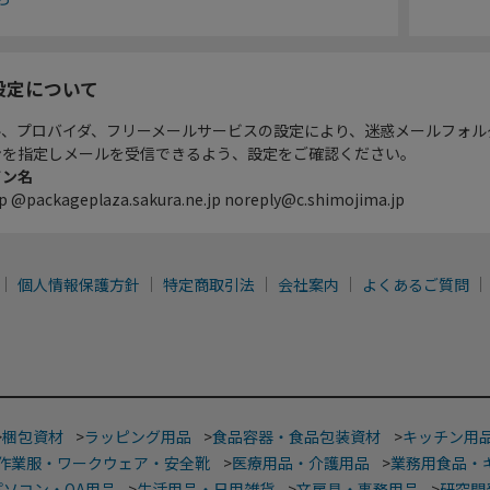
設定について
ル、プロバイダ、フリーメールサービスの設定により、迷惑メールフォル
ンを指定しメールを受信できるよう、設定をご確認ください。
イン名
p @packageplaza.sakura.ne.jp noreply@c.shimojima.jp
個人情報保護方針
特定商取引法
会社案内
よくあるご質問
>
梱包資材
>
ラッピング用品
>
食品容器・食品包装資材
>
キッチン用
作業服・ワークウェア・安全靴
>
医療用品・介護用品
>
業務用食品・
パソコン・OA用品
>
生活用品・日用雑貨
>
文房具・事務用品
>
研究開