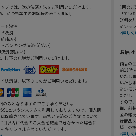
ョップでは、次の決済方法をご利用いただけます。
1回のご
員、かつ事業主のお客様のみご利用可)
せてい
送料を
カード決済
※シモジ
ード決済
>詳しく
(前払い)
トバンキング決済(前払い)
お届け
決済(前払い)
は、以下の店舗がご利用いただけます。
商品の
前11
いたし
ード決済は、以下のものがご利用いただけます。
いたし
※シモジ
ただし
すので
1回のみとなりますのでご了承ください。
尚、前
SSLというシステムを利用しておりますので、個人情
金の確
報は保護されています。前払い決済のご注文について
は商品
り7日以内に代金のご入金を確認できなかった場合に
域」の
文をキャンセルさせていただきます。
>詳しく
ら