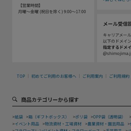
【営業時間】
月曜～金曜 (祝日を除く) 9:00～17:00
メール受信
キャリアメー
以下のドメイ
指定するドメ
@shimojima.j
TOP
初めてご利用のお客様へ
ご利用案内
ご利用規約
商品カテゴリーから探す
>
紙袋
>
箱（ギフトボックス）
>
ポリ袋
>
OPP袋（透明袋）
>
イベント用品
>
物流資材・工場資材
>
農業資材・園芸用品
>
>
フラワーアレンジメント資材・フラワーベース
>
手芸用品
>