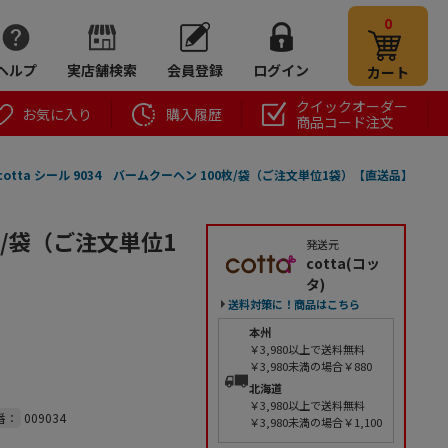
0
ヘルプ
実店舗検索
会員登録
ログイン
カート
クイックオーダー
お気に入り
購入履歴
商品コード注文
cotta シール 9034 バームクーヘン 100枚/袋（ご注文単位1袋）【直送品】
0枚/袋（ご注文単位1
発送元
cotta(コッ
タ)
送料対策に！商品はこちら
本州
￥3,980以上で送料無料
￥3,980未満の場合￥880
北海道
￥3,980以上で送料無料
番：
009034
￥3,980未満の場合￥1,100