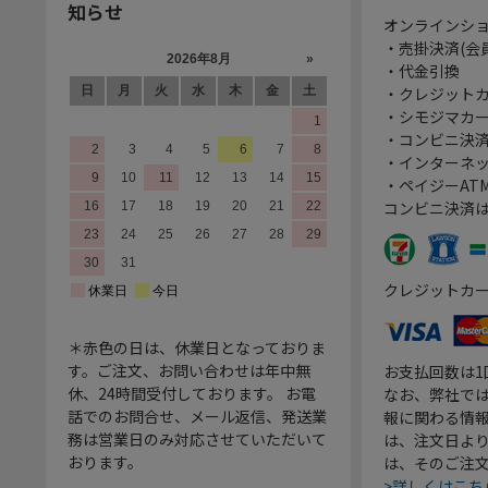
知らせ
オンラインシ
・売掛決済(会
・代金引換
・クレジット
・シモジマカ
・コンビニ決済
・インターネッ
・ペイジーATM
コンビニ決済
クレジットカ
＊赤色の日は、休業日となっておりま
す。ご注文、お問い合わせは年中無
お支払回数は
休、24時間受付しております。 お電
なお、弊社では
話でのお問合せ、メール返信、発送業
報に関わる情
務は営業日のみ対応させていただいて
は、注文日よ
おります。
は、そのご注
>詳しくはこち