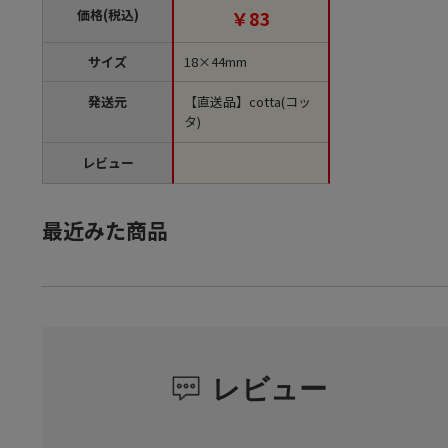
価格(税込)
￥83
サイズ
18×44mm
発送元
【直送品】cotta(コッ
タ)
レビュー
最近みた商品
レビュー