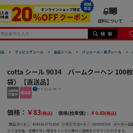
期間
限定
送料について
用品
>
ラッピングシール
>
食品シール
>
パンシール・菓子シール
>
cotta シール 9034 バームクーヘン 10
袋）【直送品】
アイコンについて
価格：
￥83
価格(枚単価)：
￥0.83
(税込)
(税込)
商品コード：
4580414791696
シモジマコード：
009000300
メーカー品
※ご注文後、在庫がない場合キャンセル等のご連絡をさせていただきます。