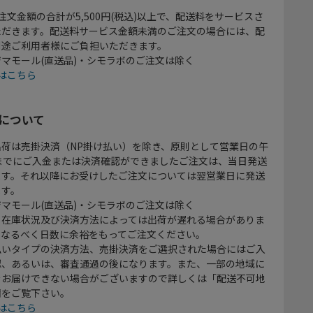
注文金額の合計が5,500円(税込)以上で、配送料をサービスさ
ただきます。配送料サービス金額未満のご注文の場合には、配
別途ご利用者様にご負担いただきます。
マモール(直送品)・シモラボのご注文は除く
はこちら
について
出荷は売掛決済（NP掛け払い）を除き、原則として営業日の午
時までにご入金または決済確認ができましたご注文は、当日発送
ます。それ以降にお受けしたご注文については翌営業日に発送
ます。
マモール(直送品)・シモラボのご注文は除く
、在庫状況及び決済方法によっては出荷が遅れる場合がありま
、なるべく日数に余裕をもってご注文ください。
払いタイプの決済方法、売掛決済をご選択された場合にはご入
認、あるいは、審査通過の後になります。また、一部の地域に
をお届けできない場合がございますので詳しくは「配送不可地
欄をご覧下さい。
はこちら