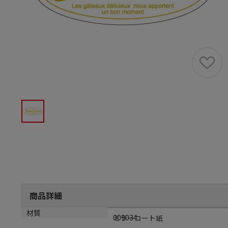
商品詳細
メーカー品番
材質
009034
ミラーコート紙