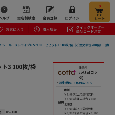
0
ヘルプ
実店舗検索
会員登録
ログイン
カート
クイックオーダー
お気に入り
購入履歴
商品コード注文
ta シール ストライプG 57188 ビビット3 100枚/袋（ご注文単位500袋）【直
ト3 100枚/袋
発送元
cotta(コッ
タ)
送料対策に！商品はこちら
本州
￥3,980以上で送料無料
￥3,980未満の場合￥880
北海道
￥3,980以上で送料無料
番：
057188
￥3,980未満の場合￥1,100