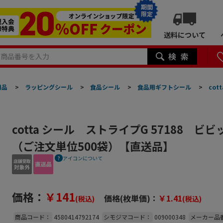
期間
限定
送料について
用品
>
ラッピングシール
>
食品シール
>
食品用ギフトシール
>
cot
cotta シール ストライプG 57188 ビビッ
（ご注文単位500袋）【直送品】
アイコンについて
価格：
￥141
価格(枚単価)：
￥1.41
(税込)
(税込)
商品コード：
4580414792174
シモジマコード：
009000348
メーカー品