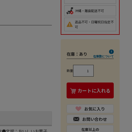
沖縄・離島配送不可
返品不可・日曜祝日指定不
可
在庫：
あり
在庫数について
数量
カートに入れる
お気に入り
お問い合わせ
在庫以上の
枚●文訳：おいしいお菓子