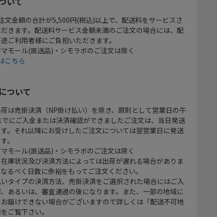
ついて
注文金額の合計が5,500円(税込)以上で、配送料をサービスさ
ただきます。配送料サービス金額未満のご注文の場合には、配
別途ご利用者様にご負担いただきます。
マモール(直送品)・シモラボのご注文は除く
はこちら
について
出荷は売掛決済（NP掛け払い）を除き、原則として営業日の午
時までにご入金または決済確認ができましたご注文は、当日発送
ます。それ以降にお受けしたご注文については翌営業日に発送
ます。
マモール(直送品)・シモラボのご注文は除く
、在庫状況及び決済方法によっては出荷が遅れる場合がありま
、なるべく日数に余裕をもってご注文ください。
払いタイプの決済方法、売掛決済をご選択された場合にはご入
認、あるいは、審査通過の後になります。また、一部の地域に
をお届けできない場合がございますので詳しくは「配送不可地
欄をご覧下さい。