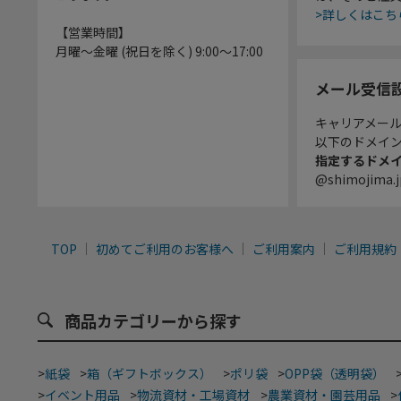
>詳しくはこち
【営業時間】
月曜～金曜 (祝日を除く) 9:00～17:00
メール受信
キャリアメー
以下のドメイ
指定するドメ
@shimojima.j
TOP
初めてご利用のお客様へ
ご利用案内
ご利用規約
商品カテゴリーから探す
>
紙袋
>
箱（ギフトボックス）
>
ポリ袋
>
OPP袋（透明袋）
>
イベント用品
>
物流資材・工場資材
>
農業資材・園芸用品
>