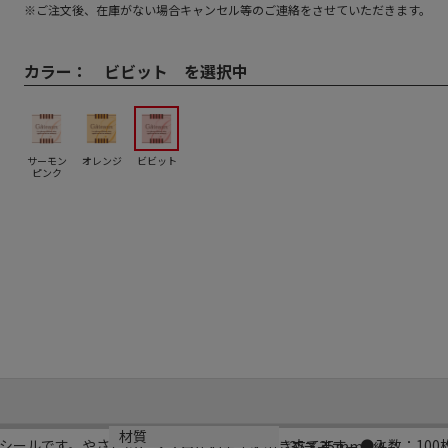
※ご注文後、在庫がない場合キャンセル等のご連絡をさせていただきます。
カラー：
ビビット を選択中
サーモン
オレンジ
ビビット
ピンク
サイズ
材質
シールです。やさしいピンク色がお菓子を引き立てます。●入数：100
35×35mm
ミラーコート紙