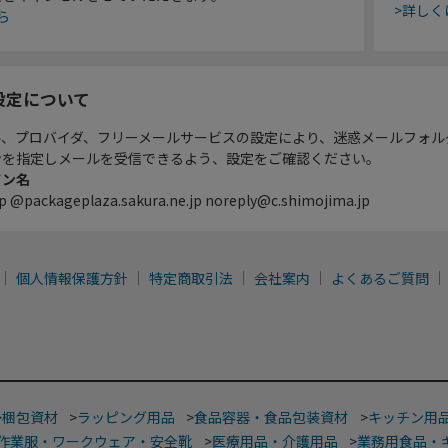
>詳しく
ら
設定について
ル、プロバイダ、フリーメールサービスの設定により、迷惑メールフォル
ンを指定しメールを受信できるよう、設定をご確認ください。
イン名
p @packageplaza.sakura.ne.jp noreply@c.shimojima.jp
個人情報保護方針
特定商取引法
会社案内
よくあるご質問
>
梱包資材
>
ラッピング用品
>
食品容器・食品包装資材
>
キッチン用
作業服・ワークウェア・安全靴
>
医療用品・介護用品
>
業務用食品・