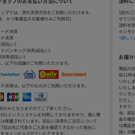
ショップのお支払い方法について
送料に
ョップでは、次の決済方法をご利用いただけます。
1回のご
員、かつ事業主のお客様のみご利用可)
せてい
送料を
カード決済
※シモジ
ード決済
>詳しく
(前払い)
トバンキング決済(前払い)
お届け
決済(前払い)
は、以下の店舗がご利用いただけます。
商品の
前11
いたし
ード決済は、以下のものがご利用いただけます。
いたし
※シモジ
ただし
すので
1回のみとなりますのでご了承ください。
尚、前
SSLというシステムを利用しておりますので、個人情
金の確
報は保護されています。前払い決済のご注文について
は商品
り7日以内に代金のご入金を確認できなかった場合に
域」の
文をキャンセルさせていただきます。