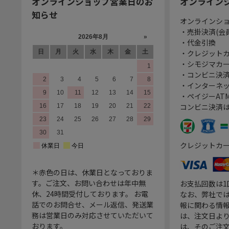
オンラインショップ営業日のお
オンライン
知らせ
オンラインシ
・売掛決済(会
・代金引換
・クレジット
・シモジマカ
・コンビニ決済
・インターネッ
・ペイジーATM
コンビニ決済
クレジットカ
＊赤色の日は、休業日となっておりま
す。ご注文、お問い合わせは年中無
お支払回数は
休、24時間受付しております。 お電
なお、弊社では
話でのお問合せ、メール返信、発送業
報に関わる情
務は営業日のみ対応させていただいて
は、注文日よ
おります。
は、そのご注