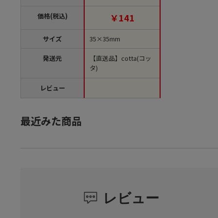
単位500袋）【直送
品】
価格(税込)
￥141
サイズ
35×35mm
発送元
【直送品】cotta(コッ
タ)
レビュー
最近みた商品
レビュー