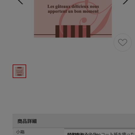
商品詳細
商品説明
メーカー品番
カラー
小箱
ツヤのあるミラーコート紙を使った
057188
ビビット
500袋（50000枚）