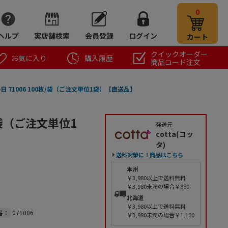
0
ヘルプ
実店舗検索
会員登録
ログイン
カート
クイックオーダー
お気に入り
購入履歴
商品コード注文
の日 71006 100枚/袋（ご注文単位1袋）【直送品】
枚/袋（ご注文単位1
発送元
cotta(コッ
タ)
送料対策に！商品はこちら
本州
￥3,980以上で送料無料
￥3,980未満の場合￥880
北海道
￥3,980以上で送料無料
番：
071006
￥3,980未満の場合￥1,100