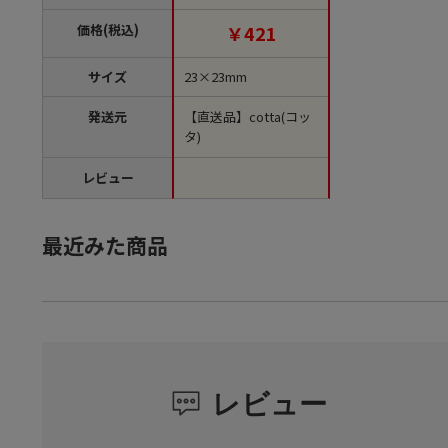
【直送品】
価格(税込)
￥421
サイズ
23×23mm
発送元
【直送品】cotta(コッ
タ)
レビュー
最近みた商品
レビュー