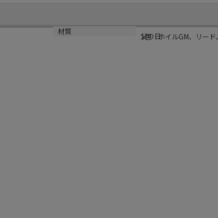
規格
材質
。
父の日
1色 ホイルGM、リード