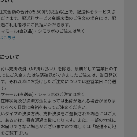
注文金額の合計が5,500円(税込)以上で、配送料をサービスさ
ただきます。配送料サービス金額未満のご注文の場合には、配
別途ご利用者様にご負担いただきます。
マモール(直送品)・シモラボのご注文は除く
はこちら
について
出荷は売掛決済（NP掛け払い）を除き、原則として営業日の午
時までにご入金または決済確認ができましたご注文は、当日発送
ます。それ以降にお受けしたご注文については翌営業日に発送
ます。
マモール(直送品)・シモラボのご注文は除く
、在庫状況及び決済方法によっては出荷が遅れる場合がありま
、なるべく日数に余裕をもってご注文ください。
払いタイプの決済方法、売掛決済をご選択された場合にはご入
認、あるいは、審査通過の後になります。また、一部の地域に
をお届けできない場合がございますので詳しくは「配送不可地
欄をご覧下さい。