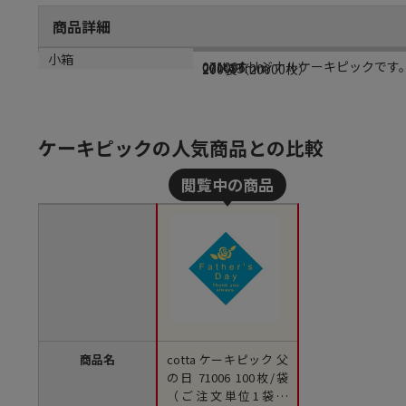
商品詳細
商品説明
メーカー品番
サイズ
小箱
cottaオリジナルケーキピックです
071006
23×23mm
200袋（20000枚）
ケーキピックの人気商品との比較
商品名
cotta ケーキピック 父
の日 71006 100枚/袋
（ご注文単位1袋）