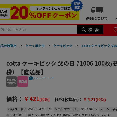
期間
限定
送料について
食品包装資材
>
ケーキ用小物
>
ケーキピック
>
cotta ケーキピック 父
cotta ケーキピック 父の日 71006 100
袋）【直送品】
アイコンについて
価格：
￥421
価格(枚単価)：
￥4.21
(税込)
(税込)
商品コード：
4580414793041
シモジマコード：
009000427
メーカー品
※ご注文後、在庫がない場合キャンセル等のご連絡をさせていただきます。