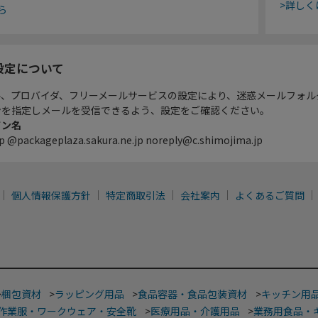
>詳しく
ら
設定について
ル、プロバイダ、フリーメールサービスの設定により、迷惑メールフォル
ンを指定しメールを受信できるよう、設定をご確認ください。
イン名
p @packageplaza.sakura.ne.jp noreply@c.shimojima.jp
個人情報保護方針
特定商取引法
会社案内
よくあるご質問
>
梱包資材
>
ラッピング用品
>
食品容器・食品包装資材
>
キッチン用
作業服・ワークウェア・安全靴
>
医療用品・介護用品
>
業務用食品・