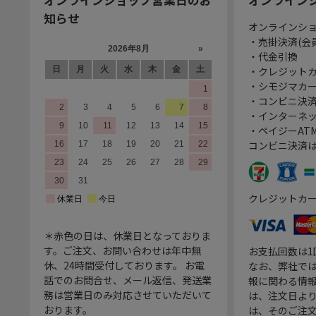
知らせ
オンラインシ
・売掛決済(会
・代金引換
・クレジット
・シモジマカ
・コンビニ決済
・インターネッ
・ペイジーATM
コンビニ決済
クレジットカ
＊赤色の日は、休業日となっておりま
す。ご注文、お問い合わせは年中無
お支払回数は
休、24時間受付しております。 お電
なお、弊社では
話でのお問合せ、メール返信、発送業
報に関わる情
務は営業日のみ対応させていただいて
は、注文日よ
おります。
は、そのご注