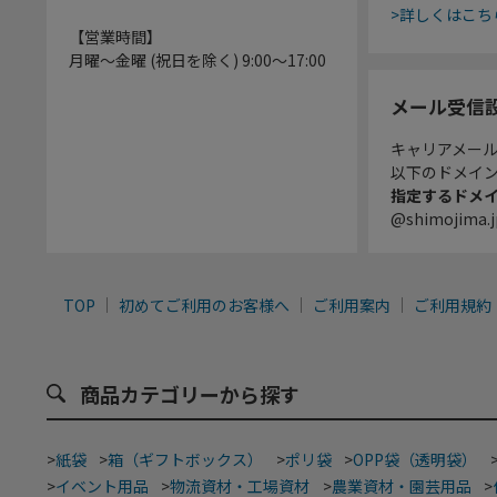
>詳しくはこち
【営業時間】
月曜～金曜 (祝日を除く) 9:00～17:00
メール受信
キャリアメー
以下のドメイ
指定するドメ
@shimojima.j
TOP
初めてご利用のお客様へ
ご利用案内
ご利用規約
商品カテゴリーから探す
>
紙袋
>
箱（ギフトボックス）
>
ポリ袋
>
OPP袋（透明袋）
>
イベント用品
>
物流資材・工場資材
>
農業資材・園芸用品
>