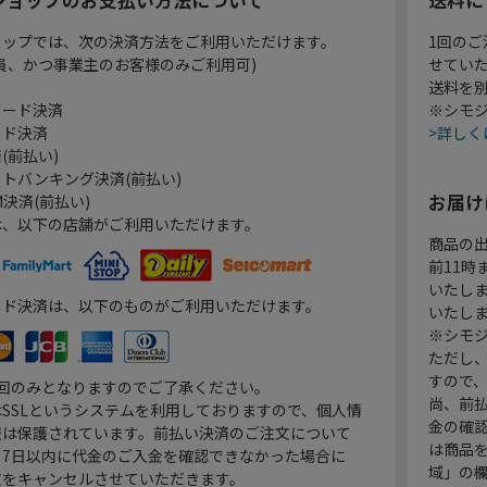
ョップでは、次の決済方法をご利用いただけます。
1回のご
員、かつ事業主のお客様のみご利用可)
せてい
送料を
カード決済
※シモジ
ード決済
>詳しく
(前払い)
トバンキング決済(前払い)
お届け
決済(前払い)
は、以下の店舗がご利用いただけます。
商品の
前11
いたし
ード決済は、以下のものがご利用いただけます。
いたし
※シモジ
ただし
すので
1回のみとなりますのでご了承ください。
尚、前
SSLというシステムを利用しておりますので、個人情
金の確
報は保護されています。前払い決済のご注文について
は商品
り7日以内に代金のご入金を確認できなかった場合に
域」の
文をキャンセルさせていただきます。