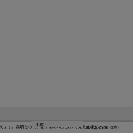
サイズ
小箱
えます。透明なので、箱や袋の柄が透けて見えます
直径35mm
300袋（30000枚）