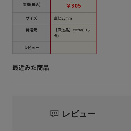
価格(税込)
￥305
サイズ
直径35mm
発送元
【直送品】cotta(コッ
タ)
レビュー
最近みた商品
レビュー