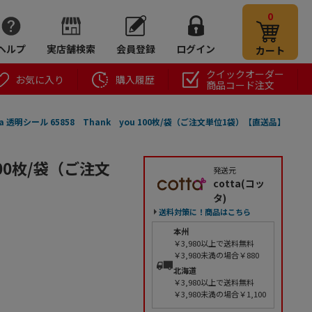
0
ヘルプ
実店舗検索
会員登録
ログイン
カート
クイックオーダー
お気に入り
購入履歴
商品コード注文
ta 透明シール 65858 Thank you 100枚/袋（ご注文単位1袋）【直送品】
 100枚/袋（ご注文
発送元
cotta(コッ
タ)
送料対策に！商品はこちら
本州
￥3,980以上で送料無料
￥3,980未満の場合￥880
北海道
￥3,980以上で送料無料
￥3,980未満の場合￥1,100