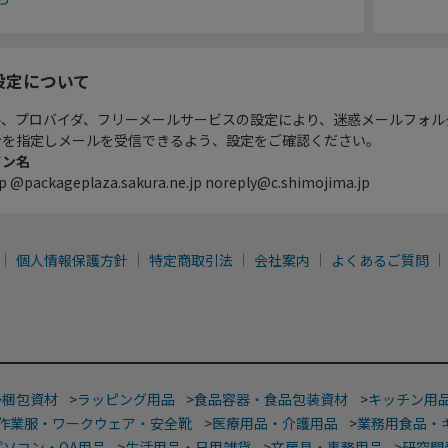
設定について
ル、プロバイダ、フリーメールサービスの設定により、迷惑メールフォル
ンを指定しメールを受信できるよう、設定をご確認ください。
イン名
p @packageplaza.sakura.ne.jp noreply@c.shimojima.jp
個人情報保護方針
特定商取引法
会社案内
よくあるご質問
>
梱包資材
>
ラッピング用品
>
食品容器・食品包装資材
>
キッチン用
作業服・ワークウェア・安全靴
>
医療用品・介護用品
>
業務用食品・
パソコン・OA用品
>
生活用品・日用雑貨
>
文房具・事務用品
>
研究開