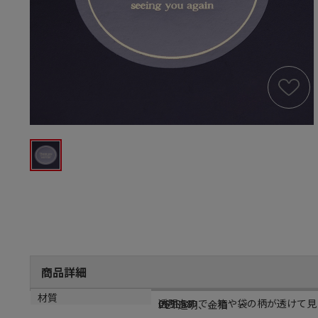
商品詳細
商品説明
メーカー品番
材質
透明なので、箱や袋の柄が透けて見
065858
PET透明、金箔