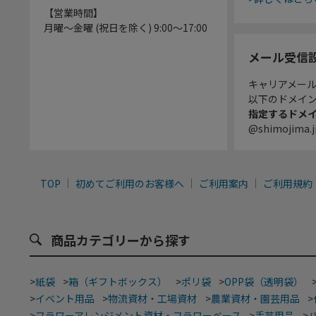
【営業時間】
月曜～金曜 (祝日を除く) 9:00～17:00
メール受信
キャリアメー
以下のドメイ
指定するドメ
@shimojima.j
TOP
初めてご利用のお客様へ
ご利用案内
ご利用規約
商品カテゴリーから探す
>
紙袋
>
箱（ギフトボックス）
>
ポリ袋
>
OPP袋（透明袋）
>
イベント用品
>
物流資材・工場資材
>
農業資材・園芸用品
>
>
フラワーアレンジメント資材・フラワーベース
>
手芸用品
>