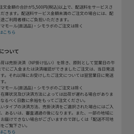
注文金額の合計が5,500円(税込)以上で、配送料をサービスさ
ただきます。配送料サービス金額未満のご注文の場合には、配
別途ご利用者様にご負担いただきます。
マモール(直送品)・シモラボのご注文は除く
はこちら
について
出荷は売掛決済（NP掛け払い）を除き、原則として営業日の午
時までにご入金または決済確認ができましたご注文は、当日発送
ます。それ以降にお受けしたご注文については翌営業日に発送
ます。
マモール(直送品)・シモラボのご注文は除く
、在庫状況及び決済方法によっては出荷が遅れる場合がありま
、なるべく日数に余裕をもってご注文ください。
払いタイプの決済方法、売掛決済をご選択された場合にはご入
認、あるいは、審査通過の後になります。また、一部の地域に
をお届けできない場合がございますので詳しくは「配送不可地
欄をご覧下さい。
はこちら