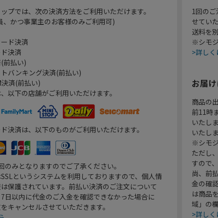
ョップでは、次の決済方法をご利用いただけます。
1回のご
員、かつ事業主のお客様のみご利用可)
せてい
送料を
カード決済
※シモジ
ード決済
>詳しく
(前払い)
トバンキング決済(前払い)
お届け
決済(前払い)
は、以下の店舗がご利用いただけます。
商品の
前11
いたし
ード決済は、以下のものがご利用いただけます。
いたし
※シモジ
ただし
すので
1回のみとなりますのでご了承ください。
尚、前
SSLというシステムを利用しておりますので、個人情
金の確
報は保護されています。前払い決済のご注文について
は商品
り7日以内に代金のご入金を確認できなかった場合に
域」の
文をキャンセルさせていただきます。
>詳しく
ら