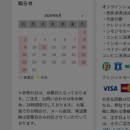
知らせ
オンラインシ
・売掛決済(会
・代金引換
・クレジット
・シモジマカ
・コンビニ決済
・インターネッ
・ペイジーATM
コンビニ決済
クレジットカ
＊赤色の日は、休業日となっておりま
す。ご注文、お問い合わせは年中無
お支払回数は
休、24時間受付しております。 お電
なお、弊社では
話でのお問合せ、メール返信、発送業
報に関わる情
務は営業日のみ対応させていただいて
は、注文日よ
おります。
は、そのご注
>詳しくはこち