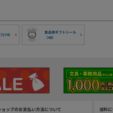
食品用ギフトシール
（
7174
）
（
48
）
ショップのお支払い方法について
送料に