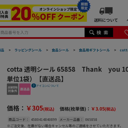
期間
限定
送料について
用品
>
ラッピングシール
>
食品シール
>
食品用ギフトシール
>
cot
cotta 透明シール 65858 Thank you
単位1袋）【直送品】
アイコンについて
価格：
￥305
価格(枚単価)：
￥3.05
(税込)
(税込)
商品コード：
4580414840899
メーカー品番：
065858
※ご注文後、在庫がない場合キャンセル等のご連絡をさせていただきます。