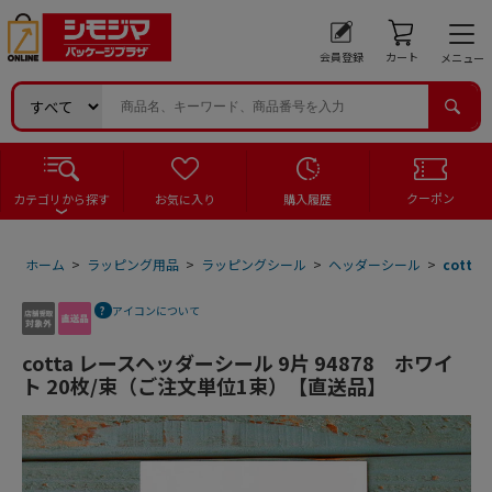
会員登録
カート
メニュー
クーポン
カテゴリから探す
お気に入り
購入履歴
ホーム
>
ラッピング用品
>
ラッピングシール
>
ヘッダーシール
>
cott
アイコンについて
cotta レースヘッダーシール 9片 94878 ホワイ
ト 20枚/束（ご注文単位1束）【直送品】