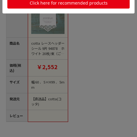
商品名
cotta レースヘッダー
シール 9片 94878 ホ
ワイト 20枚/束（ご注
文単位1束）【直送
品】
価格(税
￥2,552
込)
サイズ
幅60．5×H99．5m
m
発送元
【直送品】cotta(コ
ッタ)
レビュー