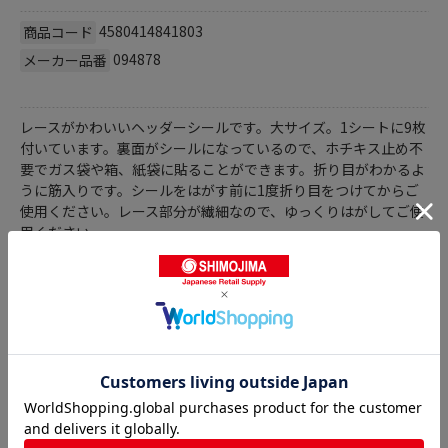
4580414841803
商品コード
094878
メーカー品番
レースがかわいいヘッダーシールです。大サイズ。1シートに9枚
付いています。裏面がシールになっているので、ホチキス止め不
要でガス袋や箱、紙袋に貼ることができます。折り目がわかるよ
うに筋入りです。シールをはがす前に1度折り目をつけてからご
使用ください。レース部分が繊細なので、ゆっくりはがしてご使
用ください
商品詳細
ヘッダーシールの人気商品との比較