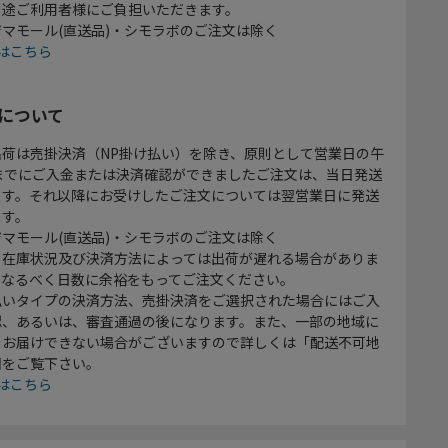
別途ご利用者様にご負担いただきます。
マモール(直送品)・シモラボのご注文は除く
はこちら
について
出荷は売掛決済（NP掛け払い）を除き、原則として営業日の午
時までにご入金または決済確認ができましたご注文は、当日発送
ます。それ以降にお受けしたご注文については翌営業日に発送
ます。
マモール(直送品)・シモラボのご注文は除く
、在庫状況及び決済方法によっては出荷が遅れる場合がありま
、なるべく日数に余裕をもってご注文ください。
払いタイプの決済方法、売掛決済をご選択された場合にはご入
認、あるいは、審査通過の後になります。また、一部の地域に
をお届けできない場合がございますので詳しくは「配送不可地
欄をご覧下さい。
はこちら