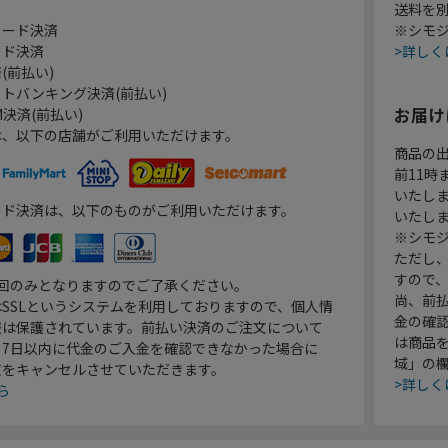
送料を
カード決済
※シモジ
ード決済
>詳しく
(前払い)
トバンキング決済(前払い)
お届け
決済(前払い)
は、以下の店舗がご利用いただけます。
商品の
前11
いたし
ード決済は、以下のものがご利用いただけます。
いたし
※シモジ
ただし
すので
1回のみとなりますのでご了承ください。
尚、前
SSLというシステムを利用しておりますので、個人情
金の確
報は保護されています。前払い決済のご注文について
は商品
り7日以内に代金のご入金を確認できなかった場合に
域」の
文をキャンセルさせていただきます。
>詳しく
ら