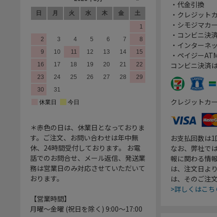
・代金引換
・クレジット
・シモジマカ
・コンビニ決済
・インターネッ
・ペイジーATM
コンビニ決済
クレジットカ
＊赤色の日は、休業日となっておりま
す。ご注文、お問い合わせは年中無
お支払回数は
休、24時間受付しております。 お電
なお、弊社では
話でのお問合せ、メール返信、発送業
報に関わる情
務は営業日のみ対応させていただいて
は、注文日よ
おります。
は、そのご注
>詳しくはこち
【営業時間】
月曜～金曜 (祝日を除く) 9:00～17:00