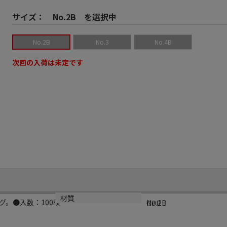
サイズ：
No.2B を選択中
No.2B
No.3
No.4B
次回の入荷は未定です
規格
材質
。●入数：100枚
No.2B
OPP