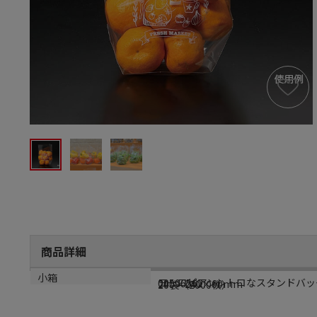
商品詳細
商品説明
メーカー品番
サイズ
小箱
ヨーロピアンレトロなスタンドバッグ
00506562
240×240×60mm
20袋（2000枚）