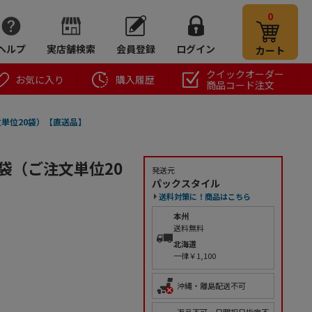
0
ヘルプ
実店舗検索
会員登録
ログイン
カート
クイックオーダー
お気に入り
購入履歴
商品コード注文
文単位20袋）【直送品】
/袋（ご注文単位20
発送元
パックスタイル
送料対策に！商品はこちら
本州
送料無料
北海道
一律￥1,100
沖縄・離島配送不可