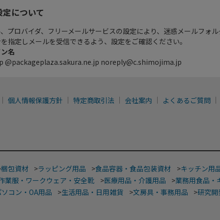
設定について
ル、プロバイダ、フリーメールサービスの設定により、迷惑メールフォル
ンを指定しメールを受信できるよう、設定をご確認ください。
イン名
p @packageplaza.sakura.ne.jp noreply@c.shimojima.jp
個人情報保護方針
特定商取引法
会社案内
よくあるご質問
>
梱包資材
>
ラッピング用品
>
食品容器・食品包装資材
>
キッチン用
作業服・ワークウェア・安全靴
>
医療用品・介護用品
>
業務用食品・
パソコン・OA用品
>
生活用品・日用雑貨
>
文房具・事務用品
>
研究開