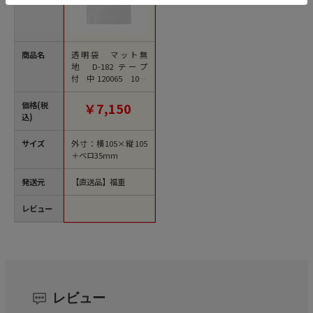
商品名
透明袋 マット無
地 D-182 テープ
付 中 120065 1000
枚/袋（ご注文単位1
袋）【直送品】
価格(税
￥7,150
込)
サイズ
外寸：横105×縦105
＋ベロ35mm
発送元
【直送品】福重
レビュー
レビュー