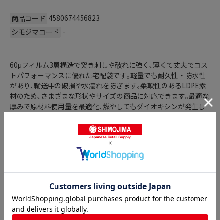
4580674456823
商品コード
-
シモジマコード
60μフィルム3層構造で突き刺しや破れに強く､薄くて丈夫でコス
トパフォーマンスに優れた宅配袋です｡軽量でも耐久性・防水性
があり､輸送中の破損や水濡れを防ぎます｡柔軟性のあるLDPE素
材のため､さまざまな形状やサイズの商品に対応できます｡最適な
厚みで原材料使用量を最適化､燃やしてもダイオキシンが発生し
ない､環境に配慮した宅配ビニール袋です｡●入数:50枚
商品詳細
宅配ポリ袋の人気商品との比較