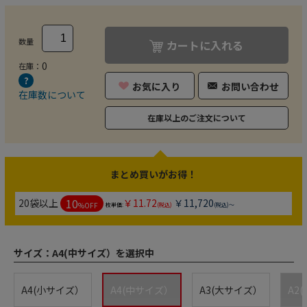
数量
カートに入れる
0
在庫：
お気に入り
お問い合わせ
在庫数について
在庫以上のご注文について
まとめ買いがお得！
10
20袋以上
￥11.72
￥11,720
%OFF
枚単価:
(税込)
(税込)～
サイズ：
A4(中サイズ）を選択中
A4(小サイズ）
A4(中サイズ）
A3(大サイズ）
A2