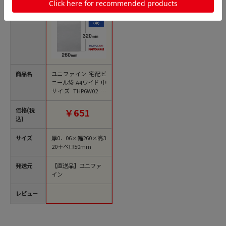
商品名
ユニファイン 宅配ビ
ニール袋 A4ワイド 中
サイズ THP6W02 50
枚/袋（ご注文単位20
袋）【直送品】
価格(税
￥651
込)
サイズ
厚0．06×幅260×高3
20＋ベロ50mm
発送元
【直送品】ユニファ
イン
レビュー