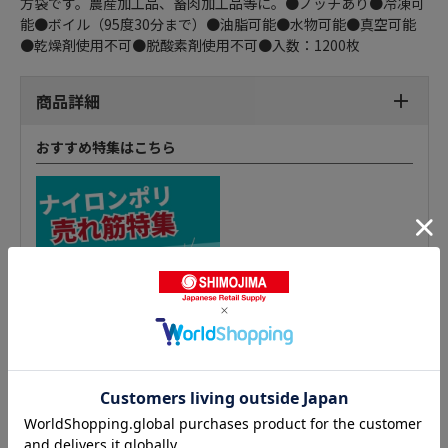
方袋です。農産加工品、畜肉加工品等に。●ノッチあり●冷凍可
能●ボイル（95度30分まで）●油脂可能●水物可能●真空可能
●乾燥剤使用不可●脱酸素剤使用不可●入数：1200枚
商品詳細
おすすめ特集はこちら
ナイロンポリ 三方袋 ノンバリアの人気商品との比較