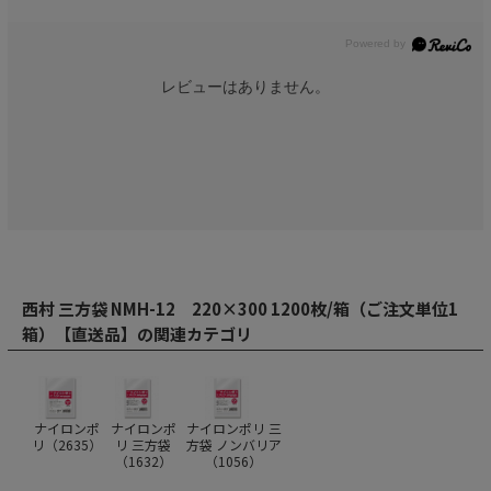
レビューはありません。
西村 三方袋 NMH-12 220×300 1200枚/箱（ご注文単位1
箱）【直送品】の関連カテゴリ
ナイロンポ
ナイロンポ
ナイロンポリ 三
リ（
2635
）
リ 三方袋
方袋 ノンバリア
（
1632
）
（
1056
）