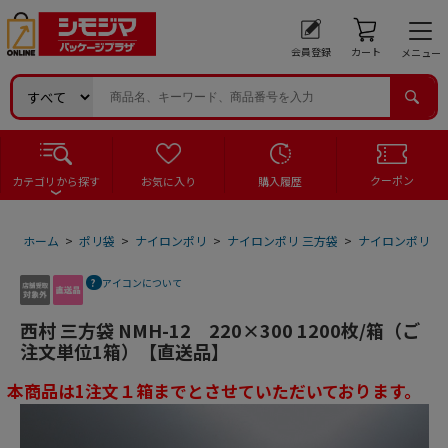
会員登録
カート
メニュー
クーポン
カテゴリから探す
お気に入り
購入履歴
ホーム
>
ポリ袋
>
ナイロンポリ
>
ナイロンポリ 三方袋
>
ナイロンポリ 三
アイコンについて
西村 三方袋 NMH-12 220×300 1200枚/箱（ご
注文単位1箱）【直送品】
本商品は1注文１箱までとさせていただいております。