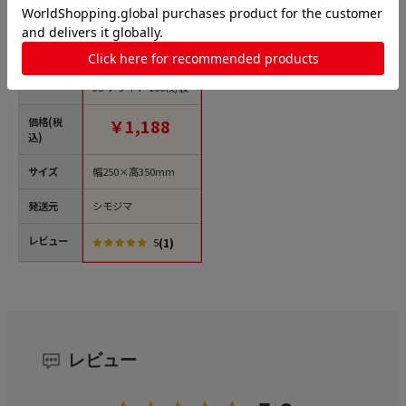
商品名
HEIKO 不織布袋 不織
布インナーバッグ 25-
35 ホワイト 100枚/袋
価格(税
￥1,188
込)
サイズ
幅250×高350mm
発送元
シモジマ
レビュー
(1)
5
レビュー