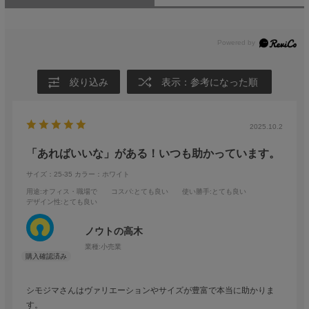
絞り込み
表示：参考になった順
2025.10.2
「あればいいな」がある！いつも助かっています。
サイズ：25-35
カラー：ホワイト
用途
:オフィス・職場で
コスパ
:とても良い
使い勝手
:とても良い
デザイン性
:とても良い
ノウトの高木
業種:
小売業
シモジマさんはヴァリエーションやサイズが豊富で本当に助かりま
す。