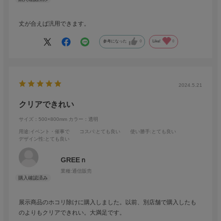
丈が合えば汎用できます。
参考になった
0
Like!
0
2024.5.21
クリアできれい
サイズ：500×800mm
カラー：透明
用途
:イベント・催事で
コスパ
:とても良い
使い勝手
:とても良い
デザイン性
:とても良い
GREEｎ
業種:
通信販売
展示商品のホコリ除けに購入しました。以前、別店舗で購入したも
のよりもクリアできれい。大満足です。