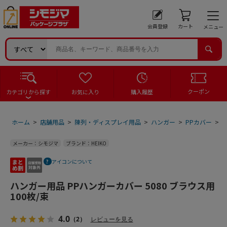
会員登録
カート
メニュー
クーポン
カテゴリから探す
お気に入り
購入履歴
ホーム
>
店舗用品
>
陳列・ディスプレイ用品
>
ハンガー
>
PPカバー
>
ハ
メーカー：シモジマ
ブランド：HEIKO
アイコンについて
ハンガー用品 PPハンガーカバー 5080 ブラウス用
100枚/束
4.0
（2）
レビューを見る