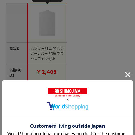
商品名
ハンガー用品 PPハン
ガーカバー 5080 ブラ
ウス用 100枚/束
価格(税
￥2,409
込)
サイズ
厚0．02×幅500×高8
00mm
発送元
シモジマ
レビュー
(2)
4