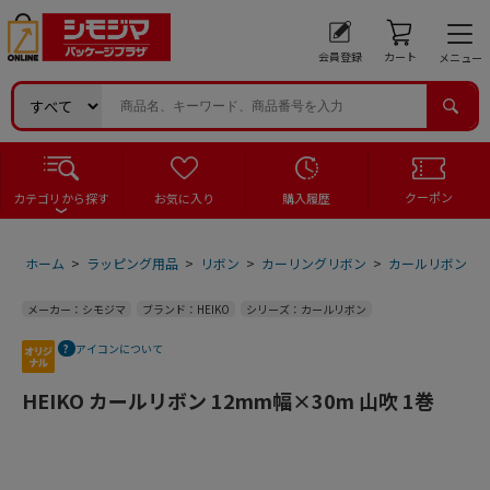
会員登録
カート
メニュー
クーポン
カテゴリから探す
お気に入り
購入履歴
ホーム
>
ラッピング用品
>
リボン
>
カーリングリボン
>
カールリボン
>
メーカー：シモジマ
ブランド：HEIKO
シリーズ：カールリボン
アイコンについて
HEIKO カールリボン 12mm幅×30m 山吹 1巻