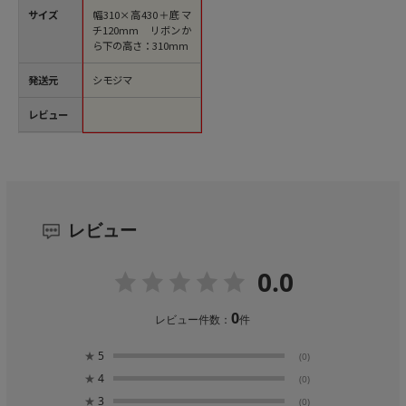
サイズ
幅310×高430＋底マ
チ120mm リボンか
ら下の高さ：310mm
発送元
シモジマ
レビュー
レビュー
0.0
0
レビュー件数：
件
★
5
(0)
★
4
(0)
★
3
(0)