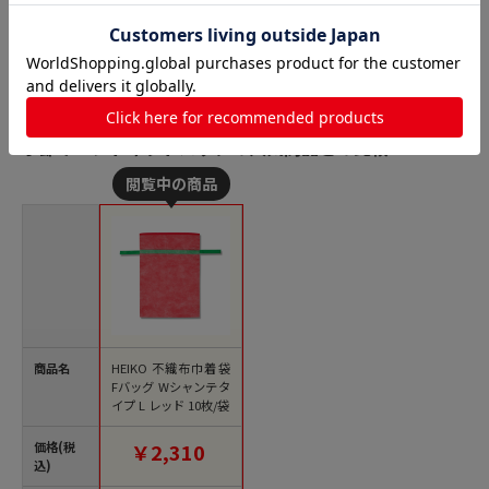
季節イベントギフトバッグの人気商品との比較
商品名
HEIKO 不織布巾着袋
Fバッグ Wシャンテタ
イプ L レッド 10枚/袋
価格(税
￥2,310
込)