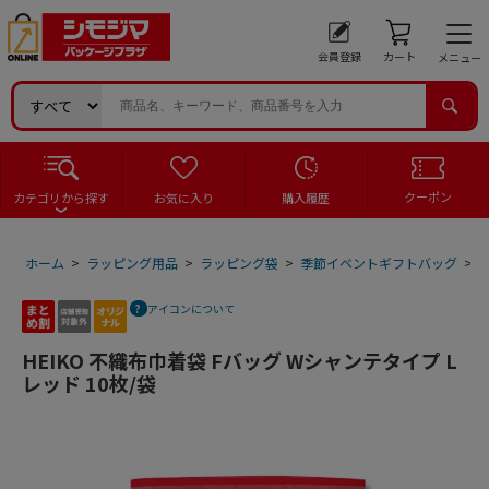
会員登録
カート
メニュー
クーポン
カテゴリから探す
お気に入り
購入履歴
ホーム
>
ラッピング用品
>
ラッピング袋
>
季節イベントギフトバッグ
>
アイコンについて
HEIKO 不織布巾着袋 Fバッグ Wシャンテタイプ L
レッド 10枚/袋