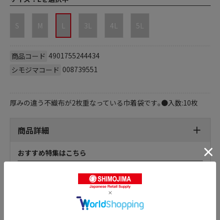
S
M
L
3L
4L
5L
4901755244434
商品コード
008739551
シモジマコード
厚みの違う不織布が2枚重なっている巾着袋です｡●入数:10枚
商品詳細
おすすめ特集はこちら