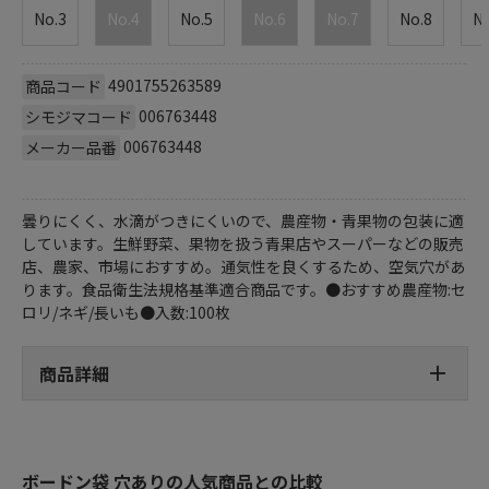
No.3
No.4
No.5
No.6
No.7
No.8
No
4901755263589
商品コード
006763448
シモジマコード
006763448
メーカー品番
曇りにくく、水滴がつきにくいので、農産物・青果物の包装に適
しています。生鮮野菜、果物を扱う青果店やスーパーなどの販売
店、農家、市場におすすめ。通気性を良くするため、空気穴があ
ります。食品衛生法規格基準適合商品です。●おすすめ農産物:セ
ロリ/ネギ/長いも●入数:100枚
商品詳細
ボードン袋 穴ありの人気商品との比較