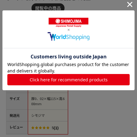
商品名
HEIKO ポリ袋 ボード
ンパック 穴ありタイ
プ 厚み0.02mm No.1
1.5-60 100枚/袋
価格(税
￥838
込)
サイズ
厚0．02×幅115×高6
00mm
発送元
シモジマ
レビュー
(1)
5