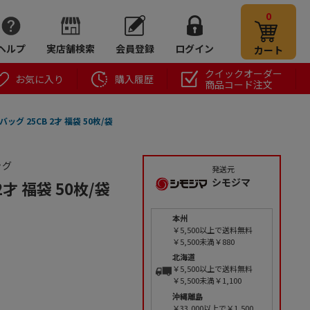
0
ヘルプ
実店舗検索
会員登録
ログイン
カート
クイックオーダー
お気に入り
購入履歴
商品コード注文
バッグ 25CB 2才 福袋 50枚/袋
ッグ
発送元
シモジマ
2才 福袋 50枚/袋
本州
￥5,500以上で送料無料
￥5,500未満￥880
北海道
￥5,500以上で送料無料
￥5,500未満￥1,100
沖縄離島
￥33,000以上で￥1,500