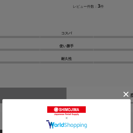
3
レビュー件数：
件
コスパ
使い勝手
耐久性