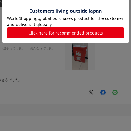
なった順
使い勝手
:とても良い
耐久性
:とても良い
大きさでした。