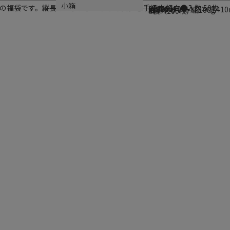
ブランド名
メーカー品番
サイズ
材質
生産国
小箱
の福袋です。縦長のスタンダードサイズ。●手紐:丸紐白●入数:50枚
HEIKO
003221400
幅320×マチ115×高41
片艶クラフト紙100g
日本
4袋（200枚）