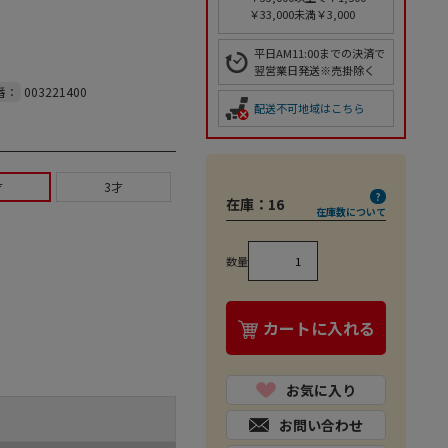
￥33,000未満￥3,000
平日AM11:00までの決済で
翌営業日発送※売掛除く
番：
003221400
配送不可地域はこちら
才
3才
在庫：
16
在庫数について
数量
カートに入れる
お気に入り
お問い合わせ