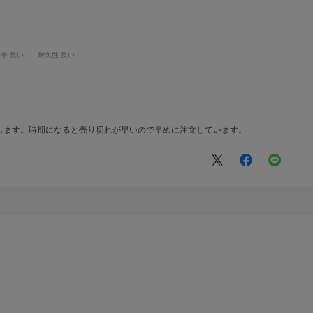
勝手
:良い
耐久性
:良い
します。時期になると売り切れが早いので早めに注文しています。