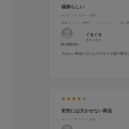
福袋らしい
サイズ：2才
カラー：福袋
用途
:イベント・催事で
コスパ
:ふつう
使い
ぐるぐる
業種:
小売業
入れたい商品にぴったりのサイズ感で重宝
初売には欠かせない商品
サイズ：2才
カラー：福袋