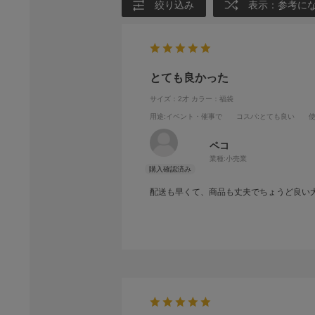
絞り込み
表示：参考に
とても良かった
サイズ：2才
カラー：福袋
用途
:イベント・催事で
コスパ
:とても良い
ペコ
業種:
小売業
配送も早くて、商品も丈夫でちょうど良い