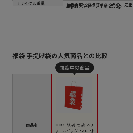
商品説明
メーカー名
シリーズ名
規格
カラー
重量
リサイクル重量
マチの市松模様でおなじみの、定番
シモジマ
25チャームバッグ
2才
福袋
●単品パッケージ重量:2552g
52g
福袋 手提げ袋の人気商品との比較
商品名
HEIKO 紙袋 福袋 25チ
ャームバッグ 25CB 2才