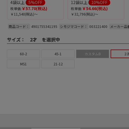
4袋以上
5
%OFF
12袋以上
10
%OFF
￥57.70
(税込)
￥54.66
(税込)
枚単価:
枚単価:
￥11,540
(税込)～
￥32,796
(税込)～
商品コード：
4901755341195
シモジマコード：
003221400
メーカー品
サイズ：
2才 を選択中
60-2
45-1
カスタムB
2
MS1
21-12