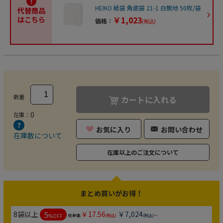
HEIKO 紙袋 角底袋 21-1 白無地 50枚/袋
代替商品
￥1,023
はこちら
価格：
(税込)
数量
カートに入れる
0
在庫：
お気に入り
お問い合わせ
在庫数について
在庫以上のご注文について
まとめ買いがお得！
5
8袋以上
￥17.56
￥7,024
%OFF
枚単価:
(税込)
(税込)～