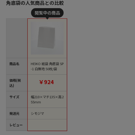
角底袋の人気商品との比較
商品名
HEIKO 紙袋 角底袋 SP
-1 白無地 50枚/袋
価格(税
￥924
込)
サイズ
幅210×マチ135×高2
55mm
発送元
シモジマ
レビュー