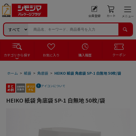
会員登録
カート
メニュー
クーポン
カテゴリから探す
お気に入り
購入履歴
ホーム
>
紙袋
>
角底袋
>
HEIKO 紙袋 角底袋 SP-1 白無地 50枚/袋
アイコンについて
HEIKO 紙袋 角底袋 SP-1 白無地 50枚/袋