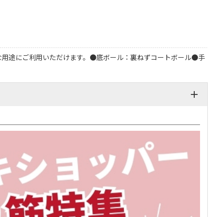
な用途にご利用いただけます。●底ボール：裏ねずコートボール●手