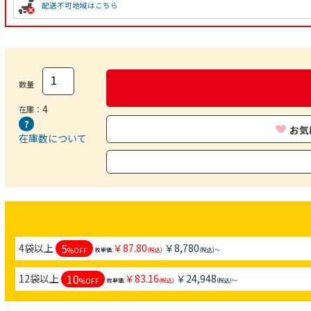
配送不可地域はこちら
数量
4
在庫：
お気
在庫数について
5
4袋以上
￥87.80
￥8,780
%OFF
枚単価:
(税込)
(税込)～
10
12袋以上
￥83.16
￥24,948
%OFF
枚単価:
(税込)
(税込)～