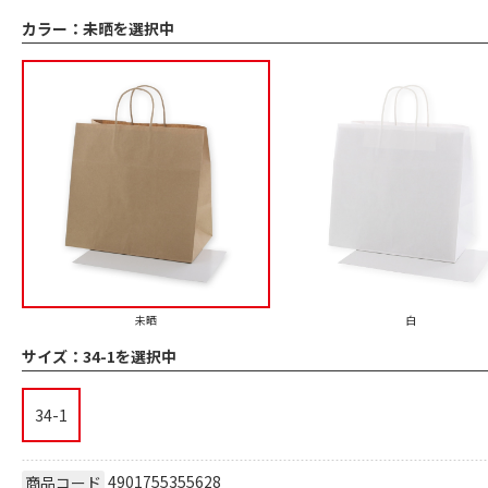
カラー：
未晒を選択中
未晒
白
サイズ：
34-1を選択中
34-1
4901755355628
商品コード