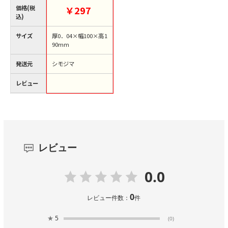
価格(税
￥297
込)
サイズ
厚0．04×幅100×高1
90mm
発送元
シモジマ
レビュー
レビュー
0.0
0
レビュー件数：
件
★
5
(0)