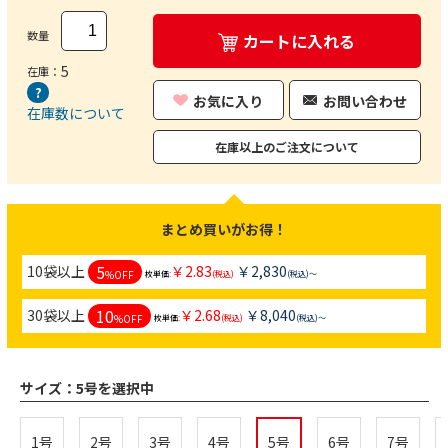
数量
カートに入れる
5
在庫：
お気に入り
お問い合わせ
在庫数について
在庫以上のご注文について
まとめ買いがお得！
5
10袋以上
￥2.83
￥2,830
%OFF
枚単価:
(税込)
(税込)～
10
30袋以上
￥2.68
￥8,040
%OFF
枚単価:
(税込)
(税込)～
サイズ：
5号を選択中
1号
2号
3号
4号
5号
6号
7号