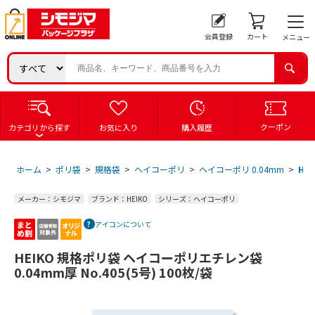
会員登録
カート
メニュー
クーポン
カテゴリから探す
お気に入り
購入履歴
ホーム
>
ポリ袋
>
規格袋
>
ヘイコーポリ
>
ヘイコーポリ 0.04mm
>
HE
メーカー：シモジマ
ブランド：HEIKO
シリーズ：ヘイコーポリ
アイコンについて
HEIKO 規格ポリ袋 ヘイコーポリエチレン袋
0.04mm厚 No.405(5号) 100枚/袋