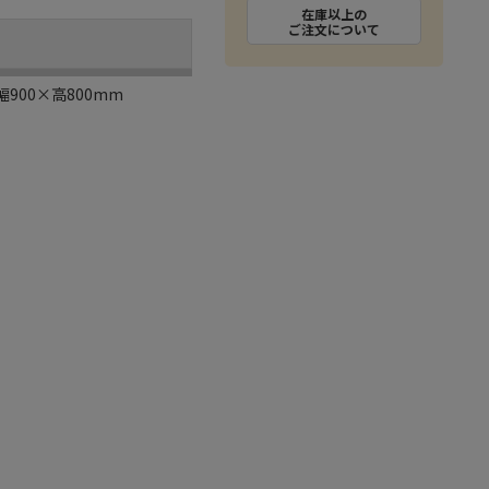
在庫以上の
ご注文について
幅900×高800mm