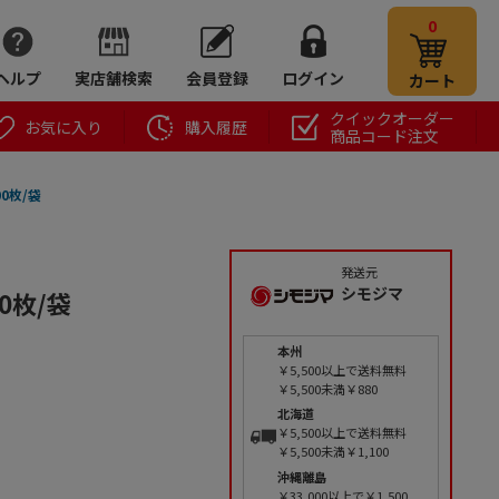
0
ヘルプ
実店舗検索
会員登録
ログイン
カート
クイックオーダー
お気に入り
購入履歴
商品コード注文
00枚/袋
発送元
シモジマ
0枚/袋
本州
￥5,500以上で送料無料
￥5,500未満￥880
北海道
￥5,500以上で送料無料
￥5,500未満￥1,100
沖縄離島
￥33,000以上で￥1,500