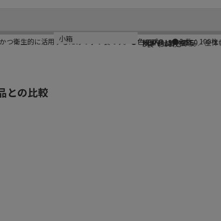
ブランド名
サイズ
材質
生産国
小箱
かつ衛生的に活用するためのポリ袋です。●色：ブルー●入数：100枚
HEIKO
厚0．015×幅550／全体
HDPE 着色原反
ベトナム
5袋（500枚）
品との比較