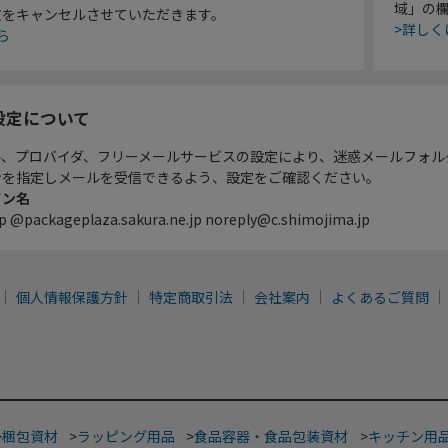
域」の
文をキャンセルさせていただきます。
>詳しく
ら
設定について
ル、プロバイダ、フリーメールサービスの設定により、迷惑メールフォル
ンを指定しメールを受信できるよう、設定をご確認ください。
イン名
p @packageplaza.sakura.ne.jp noreply@c.shimojima.jp
個人情報保護方針
特定商取引法
会社案内
よくあるご質問
>
梱包資材
>
ラッピング用品
>
食品容器・食品包装資材
>
キッチン用