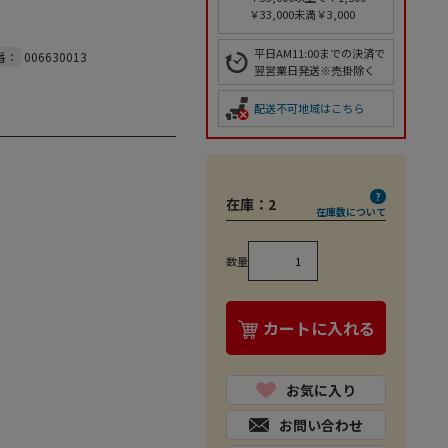
￥33,000未満￥3,000
平日AM11:00までの決済で
番：
006630013
翌営業日発送※売掛除く
配送不可地域はこちら
在庫：
2
在庫数について
数量
カートに入れる
お気に入り
お問い合わせ