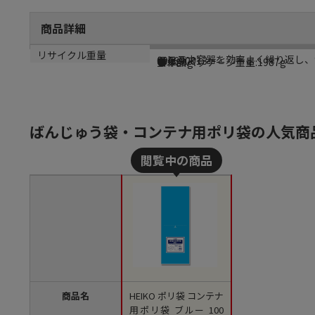
商品詳細
商品説明
メーカー名
メーカー品番
カラー
重量
リサイクル重量
コンテナ容器を効率よく繰り返し、
シモジマ
006630013
ブルー
●単品パッケージ重量:1987g
17.784g
ばんじゅう袋・コンテナ用ポリ袋の人気商
商品名
HEIKO ポリ袋 コンテナ
用ポリ袋 ブルー 100