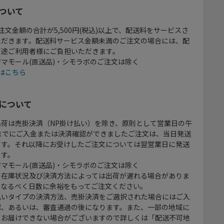
ついて
注文金額の合計が5,500円(税込)以上で、配送料をサービスさ
ただきます。配送料サービス金額未満のご注文の場合には、配
別途ご利用者様にご負担いただきます。
マモール(直送品)・シモラボのご注文は除く
はこちら
について
出荷は売掛決済（NP掛け払い）を除き、原則として営業日の午
時までにご入金または決済確認ができましたご注文は、当日発送
ます。それ以降にお受けしたご注文については翌営業日に発送
ます。
マモール(直送品)・シモラボのご注文は除く
、在庫状況及び決済方法によっては出荷が遅れる場合がありま
、なるべく日数に余裕をもってご注文ください。
払いタイプの決済方法、売掛決済をご選択された場合にはご入
認、あるいは、審査通過の後になります。また、一部の地域に
をお届けできない場合がございますので詳しくは「配送不可地