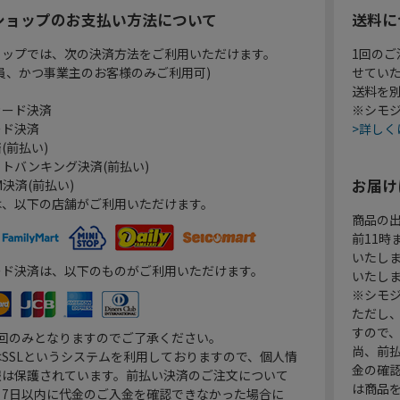
ショップのお支払い方法について
送料に
ョップでは、次の決済方法をご利用いただけます。
1回のご
員、かつ事業主のお客様のみご利用可)
せてい
送料を
カード決済
※シモジ
ード決済
>詳しく
(前払い)
トバンキング決済(前払い)
お届け
決済(前払い)
は、以下の店舗がご利用いただけます。
商品の
前11
いたし
ード決済は、以下のものがご利用いただけます。
いたし
※シモジ
ただし
すので
1回のみとなりますのでご了承ください。
尚、前
SSLというシステムを利用しておりますので、個人情
金の確
報は保護されています。前払い決済のご注文について
は商品
り7日以内に代金のご入金を確認できなかった場合に