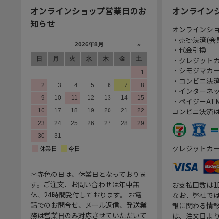
オンラインショップ営業日のお
オンライン
知らせ
オンラインシ
・売掛決済(会
・代金引換
・クレジット
・シモジマカ
・コンビニ決済
・インターネッ
・ペイジーATM
コンビニ決済
クレジットカ
＊赤色の日は、休業日となっておりま
す。ご注文、お問い合わせは年中無
お支払回数は
休、24時間受付しております。 お電
なお、弊社では
話でのお問合せ、メール返信、発送業
報に関わる情
務は営業日のみ対応させていただいて
は、注文日よ