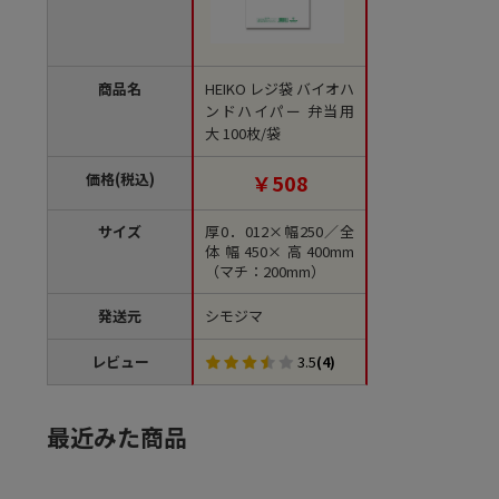
商品名
HEIKO レジ袋 バイオハ
ンドハイパー 弁当用
大 100枚/袋
価格(税込)
￥508
サイズ
厚0．012×幅250／全
体幅450×高400mm
（マチ：200mm）
発送元
シモジマ
レビュー
3.5
(4)
最近みた商品