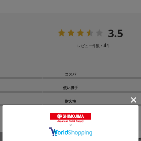
3.5
4
レビュー件数：
件
コスパ
使い勝手
耐久性