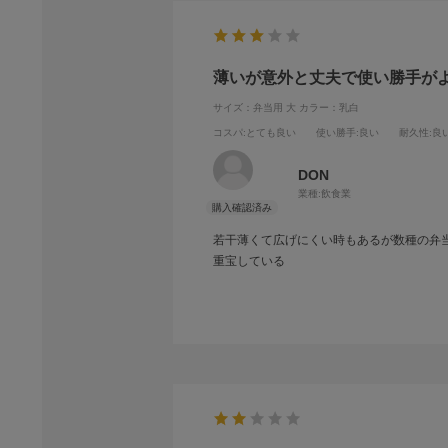
薄いが意外と丈夫で使い勝手が
サイズ：弁当用 大
カラー：乳白
コスパ
:とても良い
使い勝手
:良い
耐久性
:良
DON
業種:
飲食業
若干薄くて広げにくい時もあるが数種の弁
重宝している