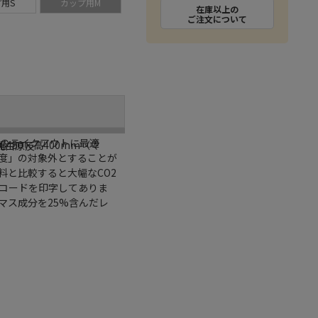
用S
カップ用M
在庫以上の
ご注文について
当のテイクアウトに最適
幅450×高400mm（マ
％乳白原反
度」の対象外とすることが
料と比較すると大幅なCO2
Nコードを印字してありま
マス成分を25%含んだレ