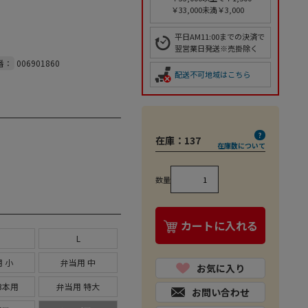
￥33,000未満￥3,000
平日AM11:00までの決済で
翌営業日発送※売掛除く
番：
006901860
配送不可地域はこちら
在庫：
137
在庫数について
数量
カートに入れる
L
 小
弁当用 中
お気に入り
3本用
弁当用 特大
お問い合わせ