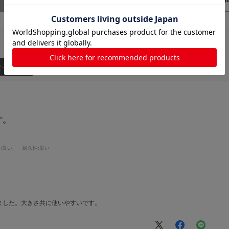
なった順
す。
手
:良い
耐久性
:良い
ました。大きさ共に使いやすいです。