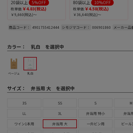
20袋以上
5
%OFF
80袋以上
10
%OFF
￥4.83
(税込)
￥4.58
(税込)
枚単価:
枚単価:
￥9,660
(税込)～
￥36,640
(税込)～
商品コード：
4901755412444
シモジマコード：
006901860
メーカー品
カラー：
乳白 を選択中
ベージュ
乳白
サイズ：
弁当用 大 を選択中
3S
SS
S
M
LL
3L
弁当用 特小
弁当用
ワイン1本用
弁当用 大
一升ビン用
ビール