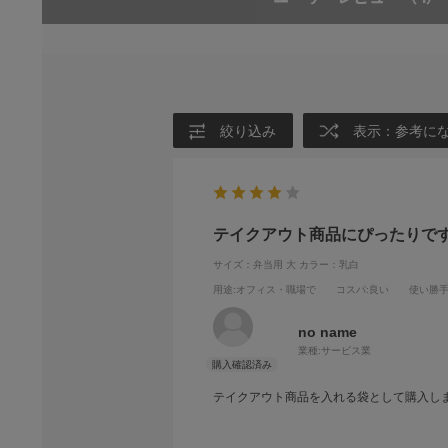
絞り込み
表示：参考に
テイクアウト商品にぴったりで
サイズ：弁当用 大
カラー：乳白
用途
:オフィス・職場で
コスパ
:良い
使い勝
no name
業種:
サービス業
テイクアウト商品を入れる袋として購入し