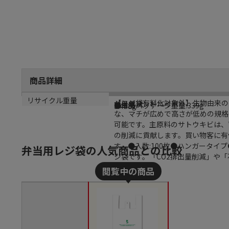
商品詳細
商品説明
メーカー名
シリーズ名
規格
カラー
重量
リサイクル重量
【レジ袋有料化対象外】生物由来の
シモジマ
バイオハンドハイパー
弁当用 大
乳白
●単品パッケージ重量:339g
3.488g
な、マチが広めで高さが低めの規格
可能です。主原料のサトウキビは、
の削減に貢献します。買い物客に有
す。●入数:100枚●ハンガータ
弁当用レジ袋の人気商品との比較
ジ袋です。「CO2排出量削減」や