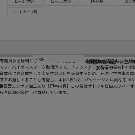
ビール4本用
ビール6本用
1升箱用
カップ
フードカップ用
ブランド名
メーカー品番
サイズ
材質
生産国
小箱
有機資源を原料としたバイオマス成分を25%含んだレジ袋です。お弁
HEIKO
006901860
厚0．012×幅250／全体
HDPE＋バイオマス25
タイ／ベトナム
20袋（2000枚）
です。バイオマスマーク取得済みで、「プラスチック製買物袋有料化制
チ：200mm）
育成時に光合成をして大気中のCO2を吸収するため、石油化学由来の原
償でお渡しすることも考慮し、本体1枚1枚にパッケージとは異なるJA
イプ●表面エンボス加工あり【印字内容】この袋はサトウキビ由来のバイオ
「石油資源の節約」に貢献しています。