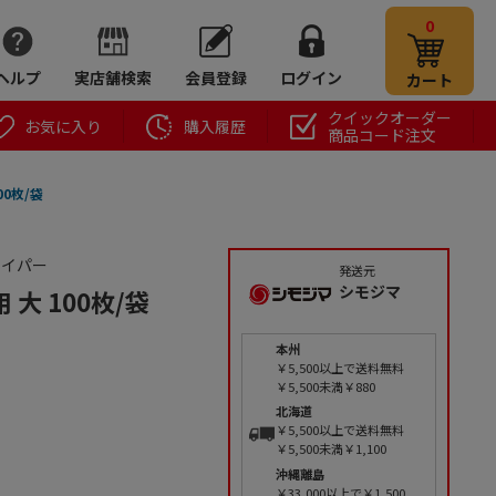
0
ヘルプ
実店舗検索
会員登録
ログイン
カート
クイックオーダー
お気に入り
購入履歴
商品コード注文
00枚/袋
ハイパー
発送元
シモジマ
大 100枚/袋
本州
￥5,500以上で送料無料
￥5,500未満￥880
北海道
￥5,500以上で送料無料
￥5,500未満￥1,100
沖縄離島
￥33,000以上で￥1,500