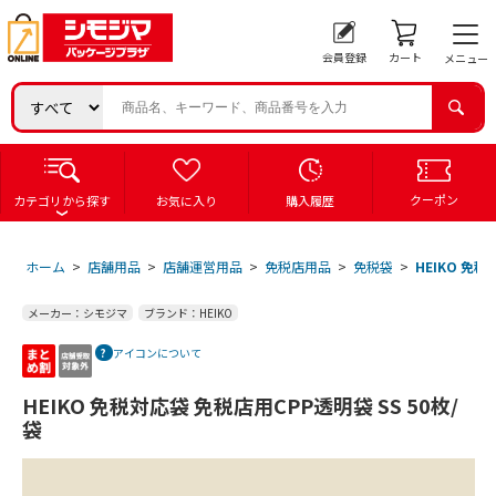
会員登録
カート
メニュー
クーポン
カテゴリから探す
お気に入り
購入履歴
ホーム
>
店舗用品
>
店舗運営用品
>
免税店用品
>
免税袋
>
HEIKO 免税
メーカー：シモジマ
ブランド：HEIKO
アイコンについて
HEIKO 免税対応袋 免税店用CPP透明袋 SS 50枚/
袋