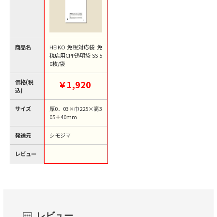
商品名
HEIKO 免税対応袋 免
税店用CPP透明袋 SS 5
0枚/袋
価格(税
￥1,920
込)
サイズ
厚0．03×巾225×高3
05＋40mm
発送元
シモジマ
レビュー
レビュー