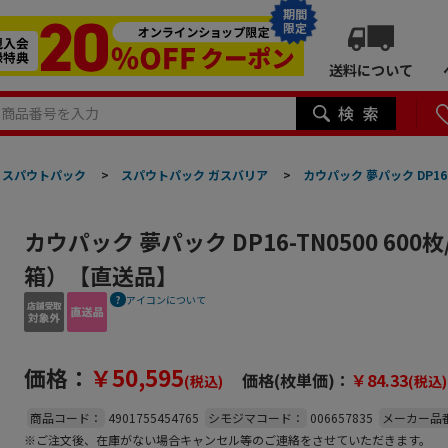
期間
限定
送料について
スパウトパック
>
スパウトパック ガスバリア
>
カウパック 夢パック DP16
カウパック 夢パック DP16-TN0500 60
箱）【直送品】
アイコンについて
価格：
￥50,595
価格(枚単価)：
￥84.33
(税込)
(税込)
商品コード：
4901755454765
シモジマコード：
006657835
メーカー品
※ご注文後、在庫がない場合キャンセル等のご連絡をさせていただきます。