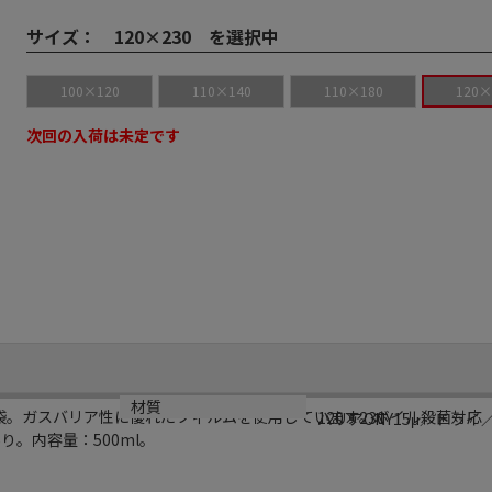
サイズ：
120×230 を選択中
100×120
110×140
110×180
120×
次回の入荷は未定です
規格
材質
袋。ガスバリア性に優れたフィルムを使用しています。ボイル殺菌対応（
120×230
バリアONY15μ／ドライ／L
り。内容量：500ml。