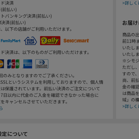
ード決済
>詳しく
(前払い)
トバンキング決済(前払い)
お届け
決済(前払い)
は、以下の店舗がご利用いただけます。
商品の
前11
いたし
ード決済は、以下のものがご利用いただけます。
いたし
※シモジ
ただし
すので
1回のみとなりますのでご了承ください。
尚、前
SSLというシステムを利用しておりますので、個人情
金の確
報は保護されています。前払い決済のご注文について
は商品
り7日以内に代金のご入金を確認できなかった場合に
域」の
文をキャンセルさせていただきます。
>詳しく
ら
設定について