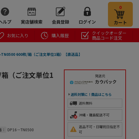
0
ヘルプ
実店舗検索
会員登録
ログイン
カート
クイックオーダー
お気に入り
購入履歴
商品コード注文
-TN0500 600枚/箱（ご注文単位1箱）【直送品】
0枚/箱（ご注文単位1
発送元
カウパック
送料対策に！商品はこちら
送料無料
沖縄・離島配送不可
返品不可・日曜祝日指定不
番：
DP16－TN0500
可