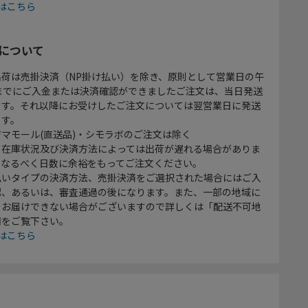
はこちら
について
出荷は売掛決済（NP掛け払い）を除き、原則として営業日の午
時までにご入金または決済確認ができましたご注文は、当日発送
ます。それ以降にお受けしたご注文については翌営業日に発送
ます。
マモール(直送品)・シモラボのご注文は除く
、在庫状況及び決済方法によっては出荷が遅れる場合がありま
、なるべく日数に余裕をもってご注文ください。
払いタイプの決済方法、売掛決済をご選択された場合にはご入
認、あるいは、審査通過の後になります。また、一部の地域に
をお届けできない場合がございますので詳しくは「配送不可地
欄をご覧下さい。
はこちら