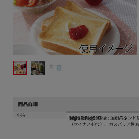
商品詳細
商品説明
メーカー品番
サイズ
小箱
2ピースキャップ付・透明スタンド
DP16－TN0500
W120×H230（B34．5）mm
1箱（600枚）
（マイナス40℃）。ガスバリア性あ