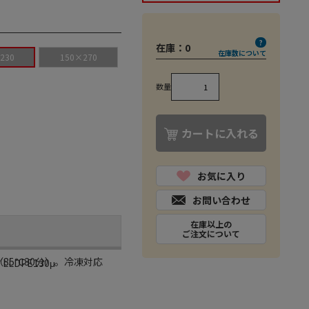
在庫：
0
在庫数について
230
150×270
数量
カートに入れる
お気に入り
お問い合わせ
在庫以上の
ご注文について
85℃30分）。冷凍対応
LDPE130μ