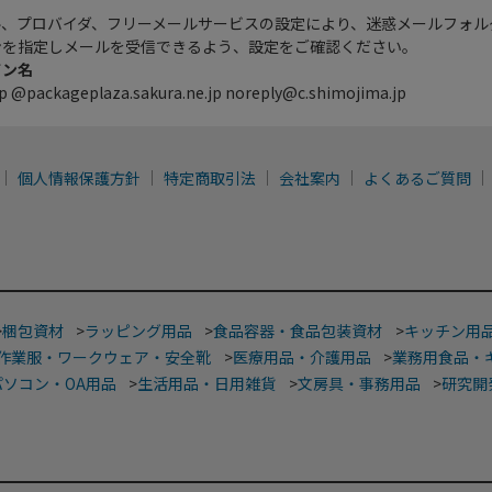
ル、プロバイダ、フリーメールサービスの設定により、迷惑メールフォル
ンを指定しメールを受信できるよう、設定をご確認ください。
イン名
p @packageplaza.sakura.ne.jp noreply@c.shimojima.jp
個人情報保護方針
特定商取引法
会社案内
よくあるご質問
>
梱包資材
>
ラッピング用品
>
食品容器・食品包装資材
>
キッチン用
作業服・ワークウェア・安全靴
>
医療用品・介護用品
>
業務用食品・
パソコン・OA用品
>
生活用品・日用雑貨
>
文房具・事務用品
>
研究開