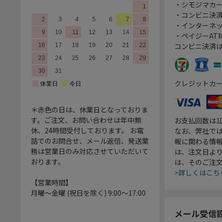
・シモジマカ
・コンビニ決済
・インターネッ
・ペイジーATM
コンビニ決済
クレジットカ
＊赤色の日は、休業日となっておりま
す。ご注文、お問い合わせは年中無
お支払回数は
休、24時間受付しております。 お電
なお、弊社では
話でのお問合せ、メール返信、発送業
報に関わる情
務は営業日のみ対応させていただいて
は、注文日よ
おります。
は、そのご注
>詳しくはこち
【営業時間】
月曜～金曜 (祝日を除く) 9:00～17:00
メール受信