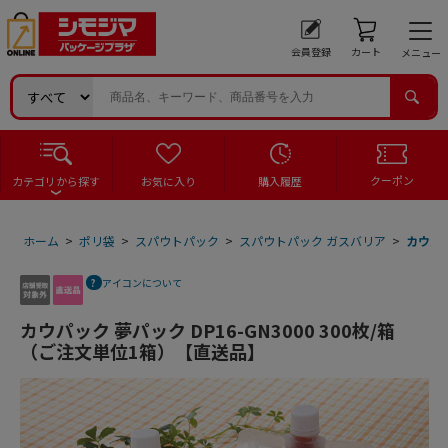
会員登録
カート
メニュー
クーポン
カテゴリから探す
お気に入り
購入履歴
ホーム
>
ポリ袋
>
スパウトパック
>
スパウトパック ガスバリア
>
カウパッ
アイコンについて
カウパック 夢パック DP16-GN3000 300枚/箱
（ご注文単位1箱）【直送品】