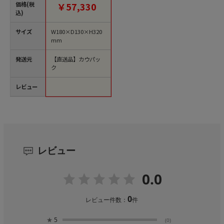
価格(税
￥57,330
込)
サイズ
W180×D130×H320
mm
発送元
【直送品】カウパッ
ク
レビュー
レビュー
0.0
0
レビュー件数：
件
★
5
(0)