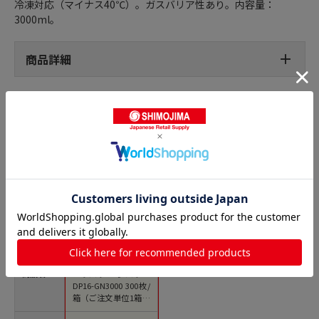
冷凍対応（マイナス40℃）。ガスバリア性あり。内容量：
3000ml。
商品詳細
スパウトパック ガスバリアの人気商品との比較
商品名
カウパック 夢パック
DP16-GN3000 300枚/
箱（ご注文単位1箱）
【直送品】