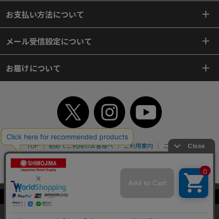
お支払い方法について
メール受信設定について
お届けについて
TOP
初めてご利用のお客様へ
ご利用案内
ご利用規約
個人情報保護方針
特定商取引法
会社案内
よくあるご質問
お問い合わせ
ピンポイントサーチ
サイトマップ
WEBカタログ
英語版TOP
当サイトはクッキー（Cookie）を使用しています。Cookieの使用に同意いた
Copyright© 2018 SHIMOJIMA Co.,Ltd. All Rights Reserved.
だける場合は「OK」をクリックしてください。